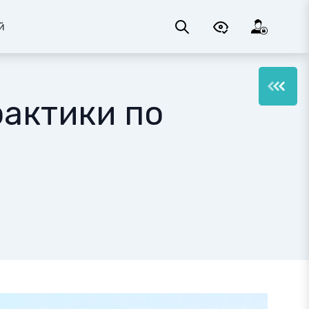
й
рактики по