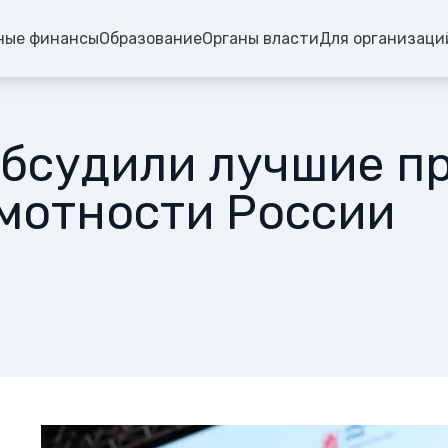
ные финансы
Образование
Органы власти
Для организаци
обсудили лучшие п
мотности России