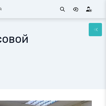
й
совой