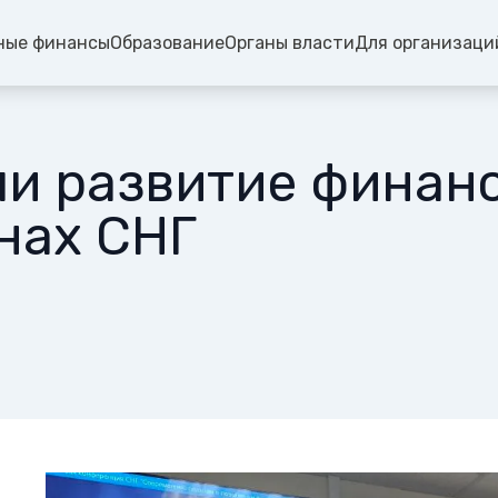
ные финансы
Образование
Органы власти
Для организаци
и развитие финан
нах СНГ