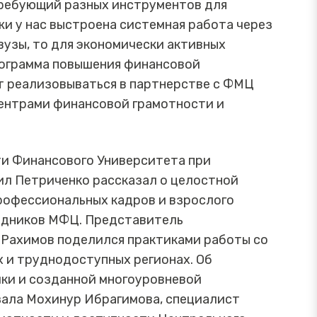
требующий разных инструментов для
и у нас выстроена системная работа через
узы, то для экономически активных
ограмма повышения финансовой
ет реализовываться в партнерстве с ФМЦ
ентрами финансовой грамотности и
и Финансового Университета при
л Петриченко рассказал о целостной
рофессиональных кадров и взрослого
рудников МФЦ. Представитель
 Рахимов
поделился практиками работы со
х и труднодоступных регионах. Об
ики и созданной многоуровневой
зала Мохинур Ибрагимова, специалист