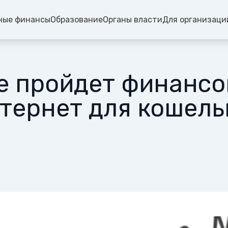
ные финансы
Образование
Органы власти
Для организаци
е пройдет финансо
тернет для кошель