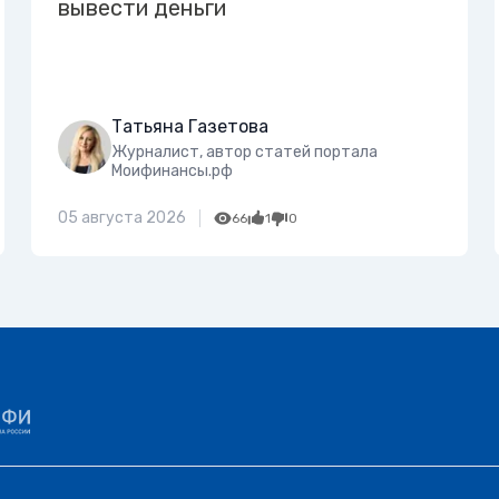
вывести деньги
Татьяна Газетова
Журналист, автор статей портала
Моифинансы.рф
05 августа 2026
66
1
0