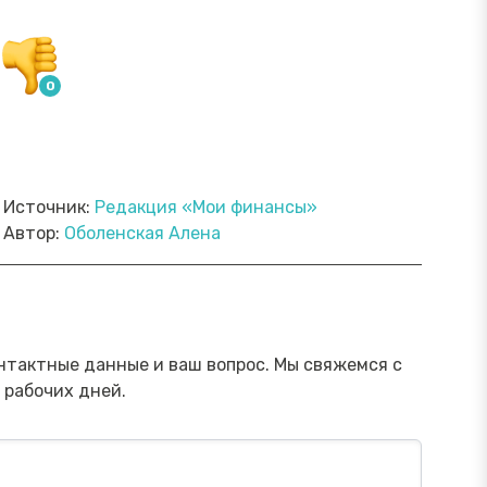
Источник:
Редакция «Мои финансы»
Автор:
Оболенская Алена
ямой эфир «Онлайн-инструменты,
Прямой э
торые помогут обезопасить
научить 
ережения от мошенника»
мошенни
Посмотреть→
нтактные данные и ваш вопрос. Мы свяжемся с
 рабочих дней.