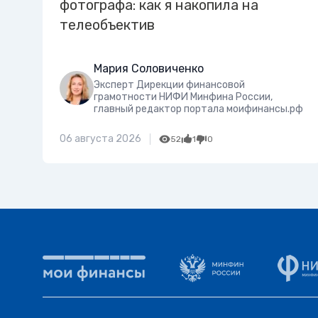
фотографа: как я накопила на
телеобъектив
Мария Соловиченко
Эксперт Дирекции финансовой
грамотности НИФИ Минфина России,
главный редактор портала моифинансы.рф
06 августа 2026
52
1
0