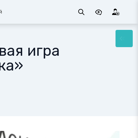
й
вая игра
ка»