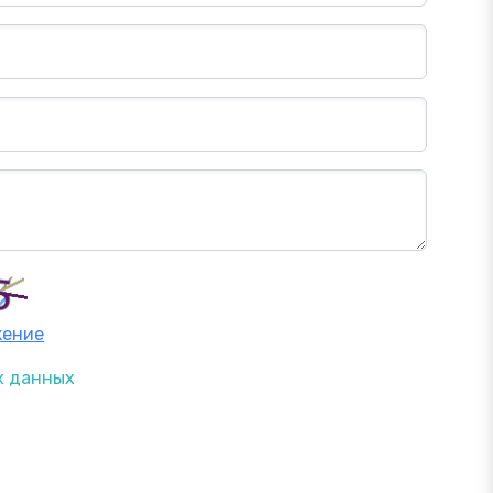
жение
х данных