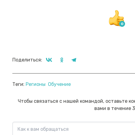
Поделиться:
Прямой эфир «Мошенник VS
Пр
Теги:
Регионы
Обучение
Финансовый блогер»
ко
сб
Посмотреть→
Чтобы связаться с нашей командой, оставьте ко
вами в течение 3