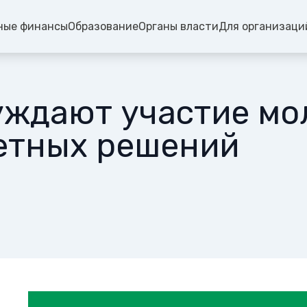
ные финансы
Образование
Органы власти
Для организаци
уждают участие мо
етных решений