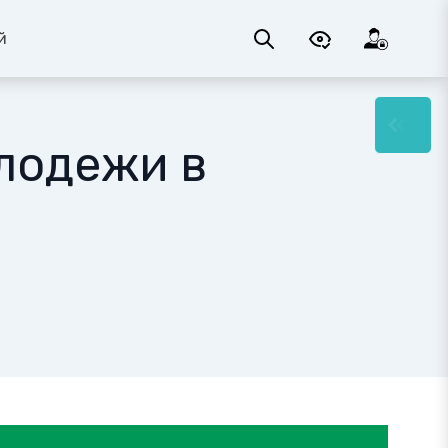
й
лодежи в