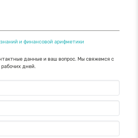
ямой эфир «Онлайн-инструменты,
Прямой э
х знаний и финансовой арифметики
торые помогут обезопасить
научить 
ережения от мошенника»
мошенни
Посмотреть→
нтактные данные и ваш вопрос. Мы свяжемся с
 рабочих дней.