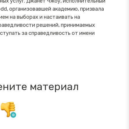
ных услуг. Джанет Чжоу, исполнительный
dd, организовавшей академию, призвала
ем на выборах и настаивать на
праведливости решений, принимаемых
ыступать за справедливость от имени
ените материал