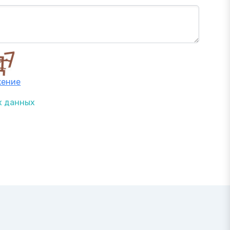
жение
х данных