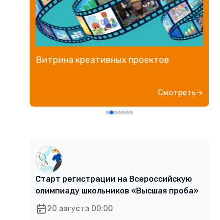
Витрина креативных проектов
е→
Смотреть→
Старт регистрации на Всероссийскую
олимпиаду школьников «Высшая проба»
20 августа 00:00