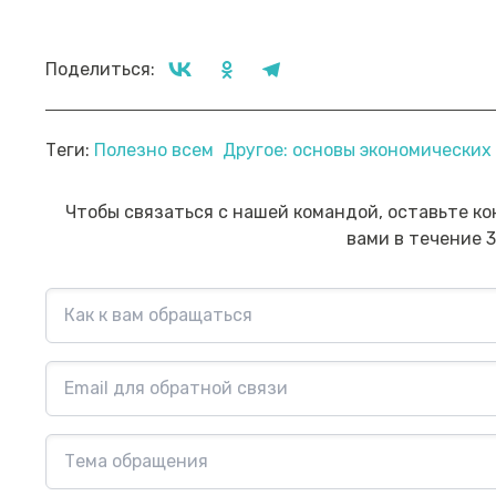
Поделиться:
Прямой эфир «Мошенник VS
Пр
Теги:
Полезно всем
Другое: основы экономически
Финансовый блогер»
ко
сб
Посмотреть→
Чтобы связаться с нашей командой, оставьте ко
вами в течение 3