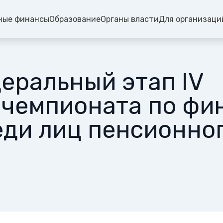
ные финансы
Образование
Органы власти
Для организаци
еральный этап IV
 чемпионата по фи
еди лиц пенсионног