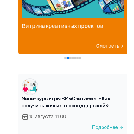
Витрина креативных проектов
е→
Смотреть→
Мини-курс игры «МыСчитаем»: «Как
получить жилье с господдержкой»
10 августа 11:00
Подробнее →