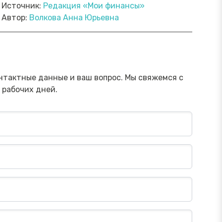
Источник:
Редакция «Мои финансы»
Автор:
Волкова Анна Юрьевна
ямой эфир «Онлайн-инструменты,
Прямой э
торые помогут обезопасить
научить 
ережения от мошенника»
мошенни
Посмотреть→
нтактные данные и ваш вопрос. Мы свяжемся с
 рабочих дней.