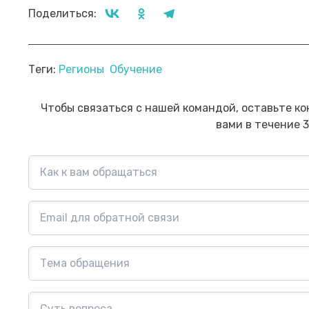
Поделиться:
Прямой эфир «Мошенник VS
Пр
Теги:
Регионы
Обучение
Финансовый блогер»
ко
сб
Посмотреть→
Чтобы связаться с нашей командой, оставьте ко
вами в течение 3