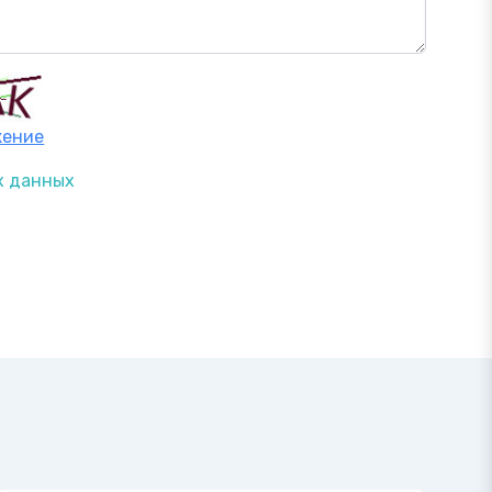
жение
х данных