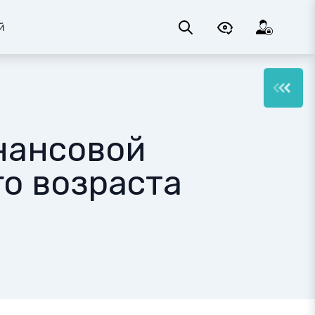
й
нансовой
о возраста