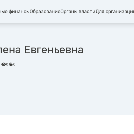
ные финансы
Образование
Органы власти
Для организаци
ена Евгеньевна
0
0