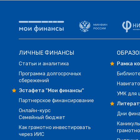
ЛИЧНЫЕ ФИНАНСЫ
ОБРАЗО
Статьи и аналитика
Рамка к
Программа долгосрочных
Библиот
сбережений
Навигато
Эстафета "Мои финансы"
УМК для 
Партнерское финансирование
Литерат
Онлайн-курс
Дни фина
Семейный бюджет
Каникулы
Как грамотно инвестировать
грамотн
через ИИС