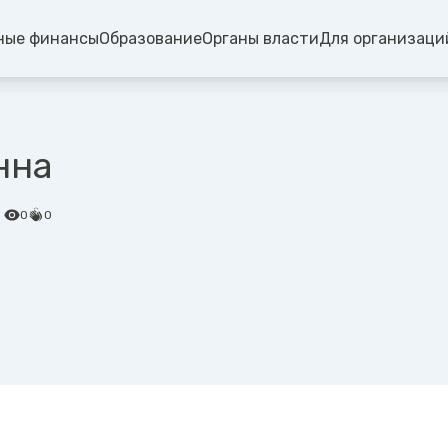
ные финансы
Образование
Органы власти
Для организаци
нна
0
0