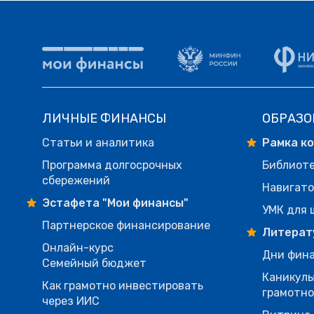
ЛИЧНЫЕ ФИНАНСЫ
ОБРАЗО
Статьи и аналитика
Рамка к
Программа долгосрочных
Библиот
сбережений
Навигато
Эстафета "Мои финансы"
УМК для 
Партнерское финансирование
Литерат
Онлайн-курс
Дни фина
Семейный бюджет
Каникулы
Как грамотно инвестировать
грамотн
через ИИС