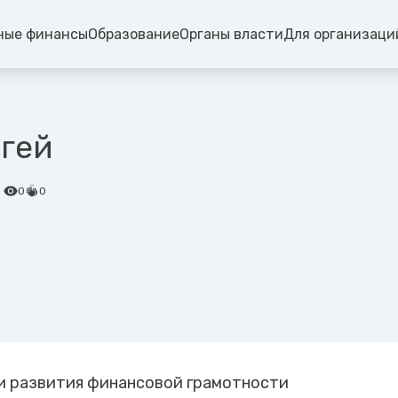
ные финансы
Образование
Органы власти
Для организаци
гей
0
0
и развития финансовой грамотности