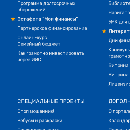
Программа долгосрочных
Библиот
сбережений
Навигато
Эстафета "Мои финансы"
УМК для 
Партнерское финансирование
Литерат
Онлайн-курс
Дни фина
Семейный бюджет
Каникулы
Как грамотно инвестировать
грамотн
через ИИС
Витрина 
Витрина 
Лицензи
СПЕЦИАЛЬНЫЕ ПРОЕКТЫ
ДОПОЛ
Стоп мошенник!
О портал
Ребусы и раскраски
Календа
Пушкинская карта
Пресс-ц