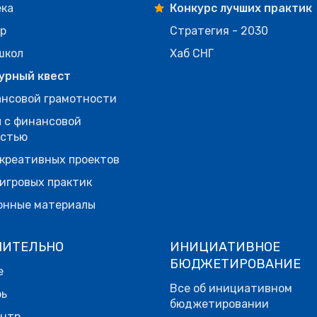
ека
Конкурс лучших практик
р
Стратегия - 2030
школ
Хаб СНГ
урный квест
нсовой грамотности
 с финансовой
остью
креативных проектов
игровых практик
онные материалы
НИТЕЛЬНО
ИНИЦИАТИВНОЕ
БЮДЖЕТИРОВАНИЕ
е
Все об инициативном
рь
бюджетировании
ентр