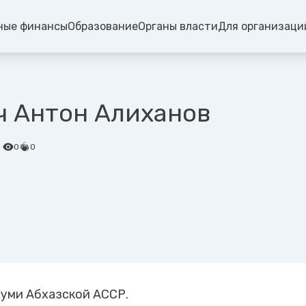
ные финансы
Образование
Органы власти
Для организаци
ч Антон Алиханов
0
0
хуми Абхазской АССР.