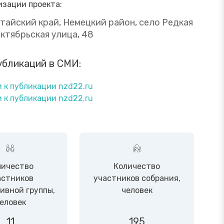
изации проекта:
лтайский край, Немецкий район, село Редкая
ктябрьская улица, 48
убликаций в СМИ:
 к публикации nzd22.ru
 к публикации nzd22.ru
личество
Количество
астников
участников собрания,
ивной группы,
человек
еловек
11
195