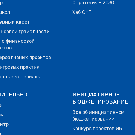
р
Стратегия - 2030
школ
Хаб СНГ
урный квест
нсовой грамотности
 с финансовой
остью
креативных проектов
игровых практик
онные материалы
НИТЕЛЬНО
ИНИЦИАТИВНОЕ
БЮДЖЕТИРОВАНИЕ
е
Все об инициативном
рь
бюджетировании
ентр
Конкурс проектов ИБ
ы