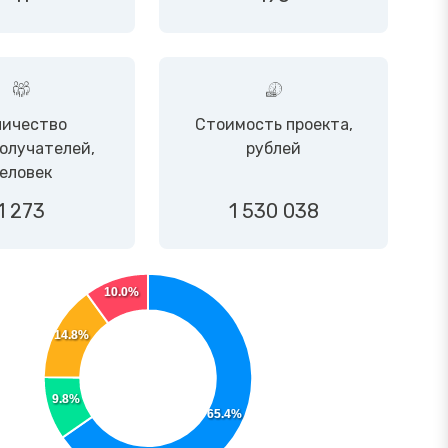
личество
Стоимость проекта,
олучателей,
рублей
еловек
1 273
1 530 038
10.0%
14.8%
9.8%
65.4%