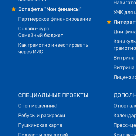
Навигато
Эстафета "Мои финансы"
УМК для 
Партнерское финансирование
Литерат
Онлайн-курс
Дни фина
Семейный бюджет
Каникулы
Как грамотно инвестировать
грамотн
через ИИС
Витрина 
Витрина 
Лицензи
СПЕЦИАЛЬНЫЕ ПРОЕКТЫ
ДОПОЛ
Стоп мошенник!
О портал
Ребусы и раскраски
Календа
Пушкинская карта
Пресс-ц
Подкасты для детей
Контакт