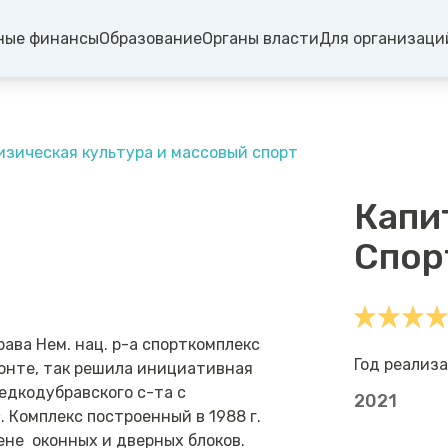
ные финансы
Образование
Органы власти
Для организаци
зическая культура и массовый спорт
Капи
Спор
ава Нем. нац. р-а спорткомплекс
Год реализа
онте, так решила инициативная
едкодубравского с-та с
2021
Комплекс построенный в 1988 г.
ене оконных и дверных блоков.