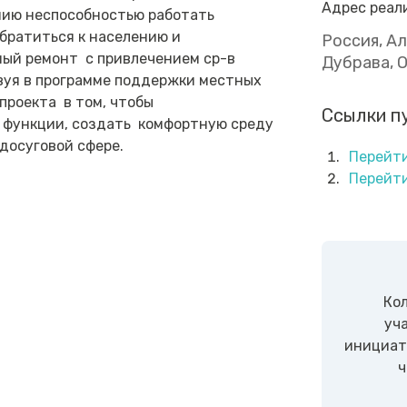
Адрес реал
нию неспособностью работать
обратиться к населению и
Россия, А
ый ремонт с привлечением ср-в
Дубрава, О
твуя в программе поддержки местных
роекта в том, чтобы
Ссылки п
 функции, создать комфортную среду
досуговой сфере.
Перейти
Перейти
Ко
уч
инициат
ч