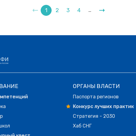
1
2
3
4
…
ВАНИЕ
ОРГАНЫ ВЛАСТИ
омпетенций
Паспорта регионов
ека
Конкурс лучших практик
р
Стратегия - 2030
школ
Хаб СНГ
урный квест