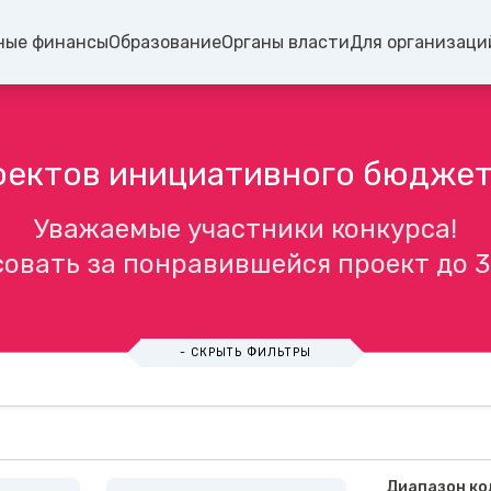
ные финансы
Образование
Органы власти
Для организаци
оектов инициативного бюдже
Уважаемые участники конкурса!
овать за понравившейся проект до 3
- СКРЫТЬ ФИЛЬТРЫ
Диапазон ко