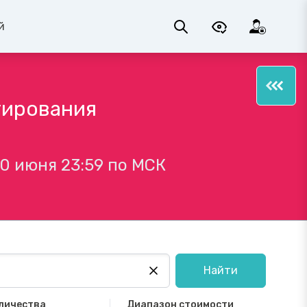
й
тирования
0 июня 23:59 по МСК
Найти
личества
Диапазон стоимости