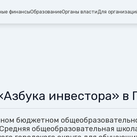
ные финансы
Образование
Органы власти
Для организаци
«Азбука инвестора» в 
ьном бюджетном общеобразовательн
Средняя общеобразовательная школ