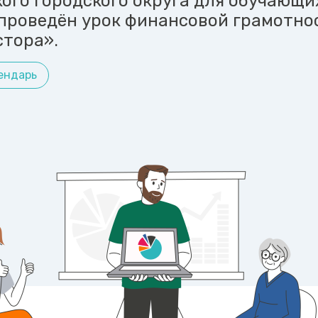
ого городского округа для обучающи
 проведён урок финансовой грамотно
стора».
ендарь