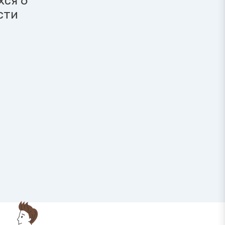
хся 6
сти