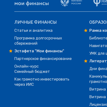
ЛИЧНЫЕ ФИНАНСЫ
ОБРАЗО
Статьи и аналитика
Рамка к
Программа долгосрочных
Библиот
сбережений
Навигато
Эстафета "Мои финансы"
УМК для 
Партнерское финансирование
Литерат
Онлайн-курс
Дни фина
Семейный бюджет
Каникулы
Как грамотно инвестировать
грамотн
через ИИС
Витрина 
Витрина 
Лицензи