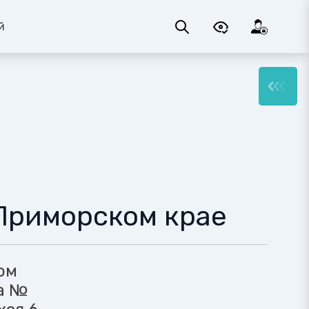
й
Приморском крае
ом
а №