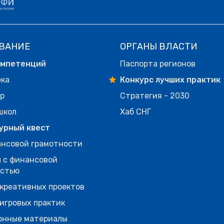
ВАНИЕ
ОРГАНЫ ВЛАСТИ
омпетенций
Паспорта регионов
ека
Конкурс лучших практик
р
Стратегия - 2030
школ
Хаб СНГ
урный квест
нсовой грамотности
 с финансовой
остью
креативных проектов
игровых практик
онные материалы