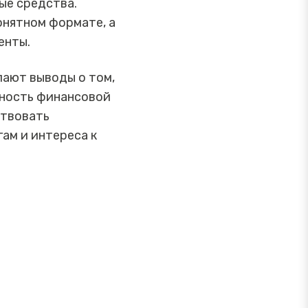
ые средства.
онятном формате, а
енты.
лают выводы о том,
жность финансовой
ствовать
ам и интереса к