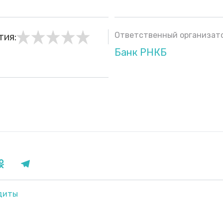
Ответственный организато
тия:
Банк РНКБ
диты