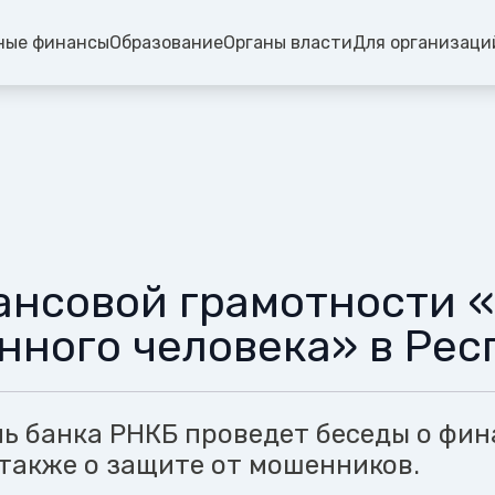
ные финансы
Образование
Органы власти
Для организаци
ансовой грамотности 
нного человека» в Рес
ь банка РНКБ проведет беседы о фин
 также о защите от мошенников.