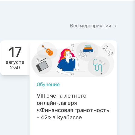
Все мероприятия →
17
августа
2:30
Обучение
VIII смена летнего
онлайн-лагеря
«Финансовая грамотность
- 42» в Кузбассе