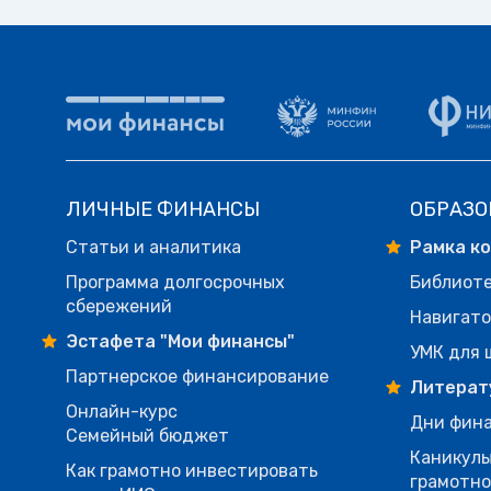
ЛИЧНЫЕ ФИНАНСЫ
ОБРАЗО
Статьи и аналитика
Рамка к
Программа долгосрочных
Библиот
сбережений
Навигато
Эстафета "Мои финансы"
УМК для 
Партнерское финансирование
Литерат
Онлайн-курс
Дни фина
Семейный бюджет
Каникулы
Как грамотно инвестировать
грамотн