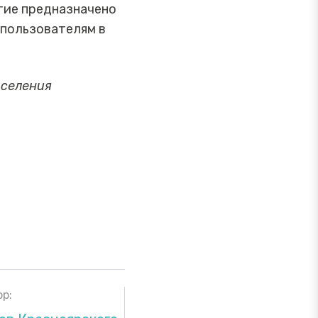
тие предназначено
 пользователям в
аселения
р: