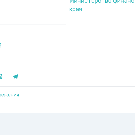
Министерство финанс
края
й
режения