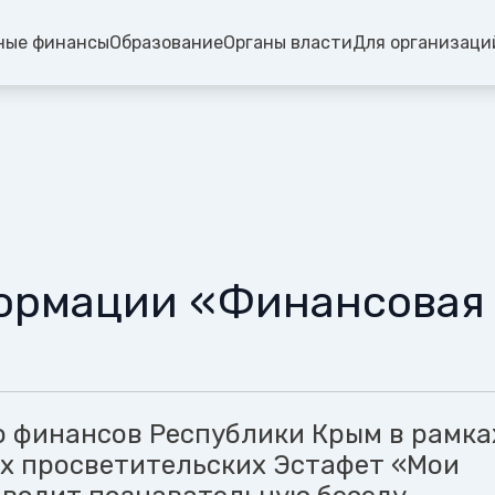
ные финансы
Образование
Органы власти
Для организаци
ормации «Финансовая г
 финансов Республики Крым в рамка
х просветительских Эстафет «Мои