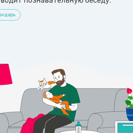
водит познавательную беседу.
ендарь