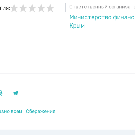
Ответственный организато
тия:
Министерство финанс
Крым
езно всем
Сбережения