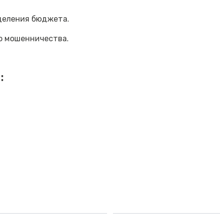
еделения бюджета.
о мошенничества.
: