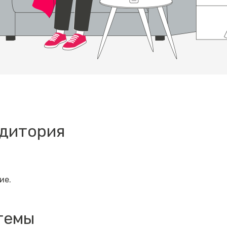
удитория
ие.
темы