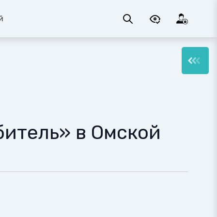
й
битель» в Омской