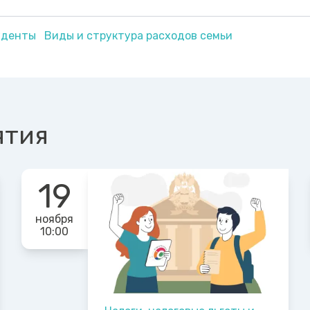
уденты
Виды и структура расходов семьи
ятия
19
ноября
10:00