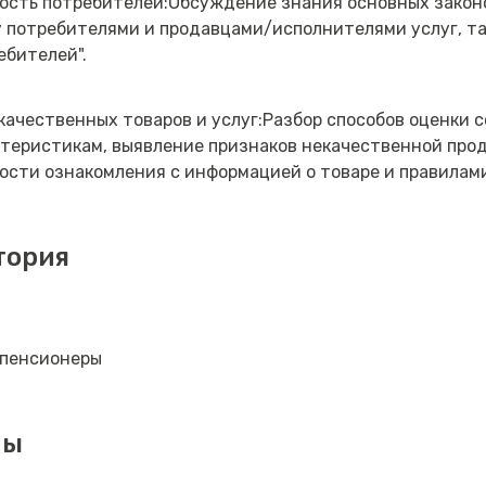
ость потребителей:Обсуждение знания основных закон
потребителями и продавцами/исполнителями услуг, так
ебителей".
качественных товаров и услуг:Разбор способов оценки 
теристикам, выявление признаков некачественной прод
сти ознакомления с информацией о товаре и правилами
тория
пенсионеры
мы