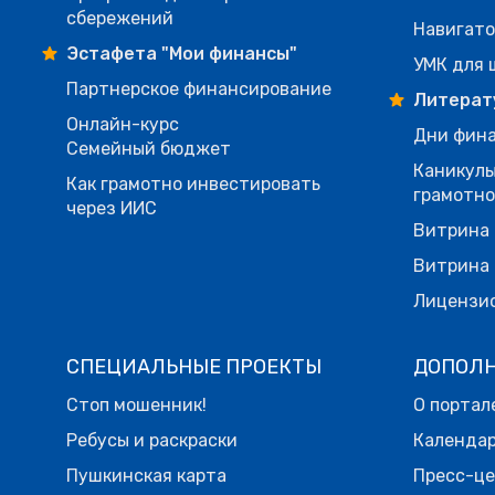
сбережений
Навигато
Эстафета "Мои финансы"
УМК для 
Партнерское финансирование
Литерат
Онлайн-курс
Дни фина
Семейный бюджет
Каникулы
Как грамотно инвестировать
грамотн
через ИИС
Витрина 
Витрина 
Лицензи
СПЕЦИАЛЬНЫЕ ПРОЕКТЫ
ДОПОЛ
Стоп мошенник!
О портал
Ребусы и раскраски
Календа
Пушкинская карта
Пресс-ц