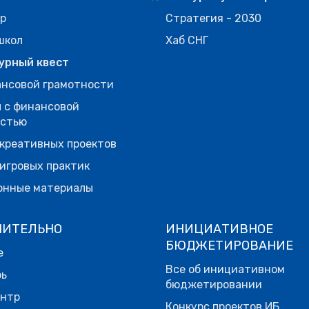
р
Стратегия - 2030
школ
Хаб СНГ
урный квест
нсовой грамотности
 с финансовой
остью
креативных проектов
игровых практик
онные материалы
НИТЕЛЬНО
ИНИЦИАТИВНОЕ
БЮДЖЕТИРОВАНИЕ
е
Все об инициативном
рь
бюджетировании
ентр
Конкурс проектов ИБ