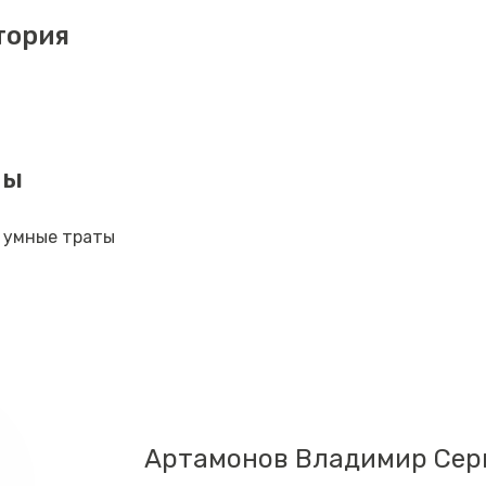
тория
мы
 умные траты
Артамонов Владимир Сер