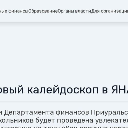
ные финансы
Образование
Органы власти
Для организаци
вый калейдоскоп в Я
 Департамента финансов Приуральс
кольников будет проведена увлекате