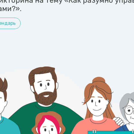
икторина на тему «Как разумно упра
ами?».
ендарь