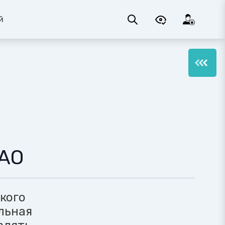
й
НАО
кого
льная