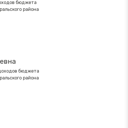
оходов бюджета
альского района
евна
 доходов бюджета
альского района