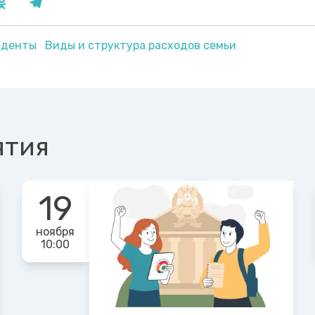
уденты
Виды и структура расходов семьи
ятия
19
ноября
10:00