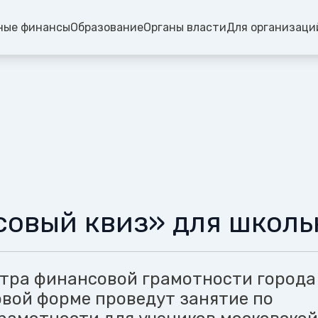
ные финансы
Образование
Органы власти
Для организаци
овый квиз» для школь
тра финансовой грамотности города
овой форме проведут занятие по