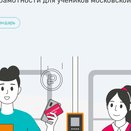
рамотности для учеников московской
ендарь