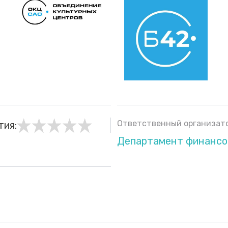
Ответственный организато
тия:
Департамент финансо