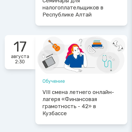
Семинары для
налогоплательщиков в
Республике Алтай
17
августа
2:30
Обучение
VIII смена летнего онлайн-
лагеря «Финансовая
грамотность - 42» в
Кузбассе