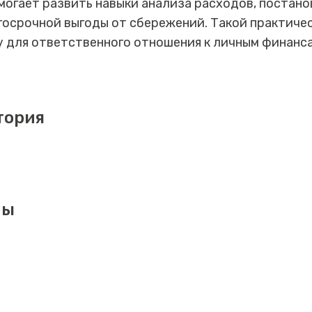
омогает развить навыки анализа расходов, постан
госрочной выгоды от сбережений. Такой практиче
у для ответственного отношения к личным финанс
тория
мы