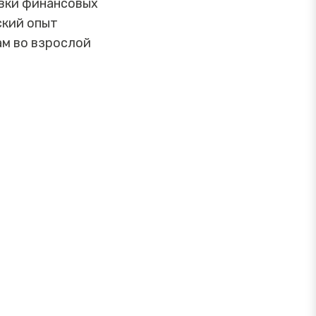
овки финансовых
ский опыт
ам во взрослой