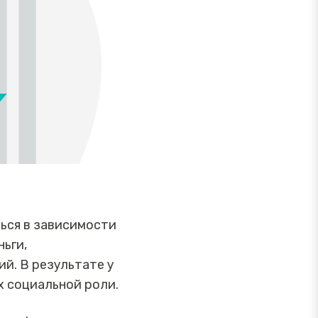
ться в зависимости
ньги,
й. В результате у
х социальной роли.