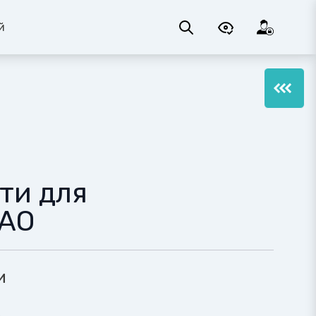
й
ти для
НАО
и