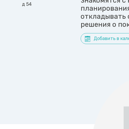
знакомятся с
д 54
планирования
откладывать 
решения о по
Добавить в кал