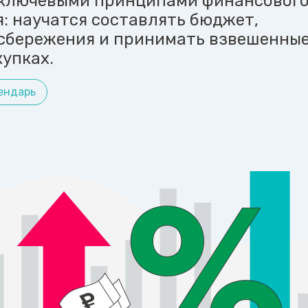
 ключевыми принципами финансовог
: научатся составлять бюджет,
сбережения и принимать взвешенны
купках.
ендарь