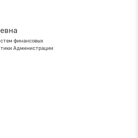
ьевна
истем финансовых
литики Администрации