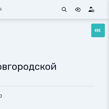
й
овгородской
о