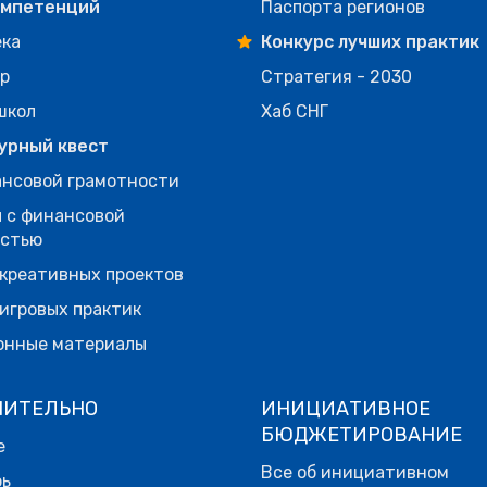
омпетенций
Паспорта регионов
ека
Конкурс лучших практик
р
Стратегия - 2030
школ
Хаб СНГ
урный квест
нсовой грамотности
 с финансовой
остью
креативных проектов
игровых практик
онные материалы
НИТЕЛЬНО
ИНИЦИАТИВНОЕ
БЮДЖЕТИРОВАНИЕ
е
Все об инициативном
рь