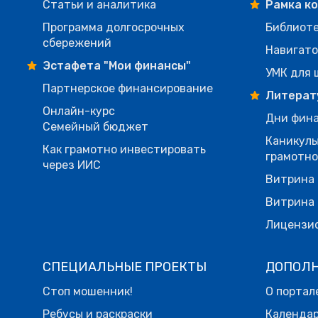
Статьи и аналитика
Рамка к
Программа долгосрочных
Библиот
сбережений
Навигато
Эстафета "Мои финансы"
УМК для 
Партнерское финансирование
Литерат
Онлайн-курс
Дни фина
Семейный бюджет
Каникулы
Как грамотно инвестировать
грамотн
через ИИС
Витрина 
Витрина 
Лицензи
СПЕЦИАЛЬНЫЕ ПРОЕКТЫ
ДОПОЛ
Стоп мошенник!
О портал
Ребусы и раскраски
Календа