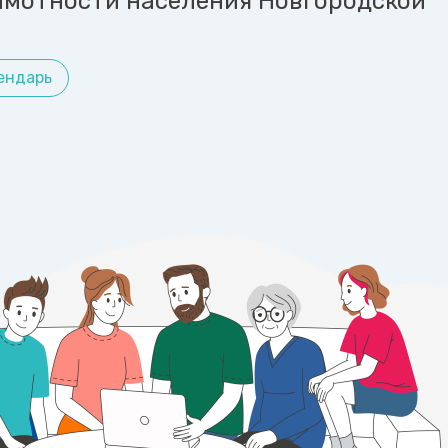
амотности населения Новгородской
ендарь