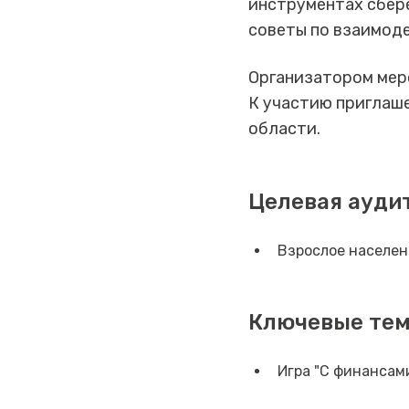
инструментах сбере
советы по взаимоде
Организатором мер
К участию приглаш
области.
Целевая ауди
Взрослое населен
Ключевые те
Игра "С финансам