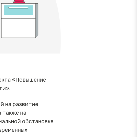
оекта «Повышение
ти».
й на развитие
 также на
мальной обстановке
овременных