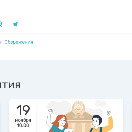
я
Сбережения
ятия
19
ноября
10:00