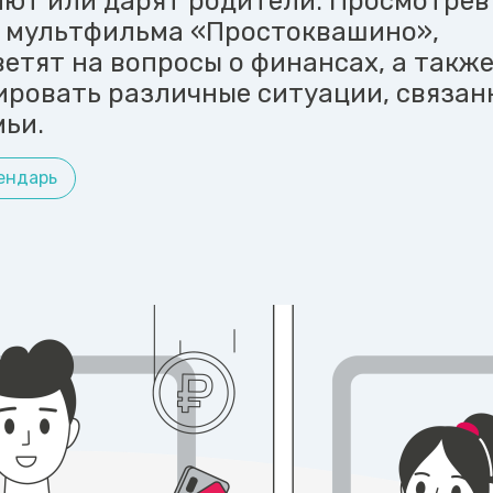
ают или дарят родители. Просмотрев
 мультфильма «Простоквашино»,
етят на вопросы о финансах, а такж
ировать различные ситуации, связан
ьи.
ендарь