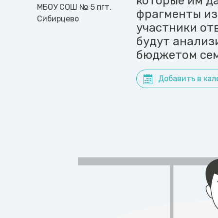
которые им д
МБОУ СОШ № 5 пгт.
фрагменты из
Сибирцево
участники отв
будут анализ
бюджетом сем
Добавить в кал