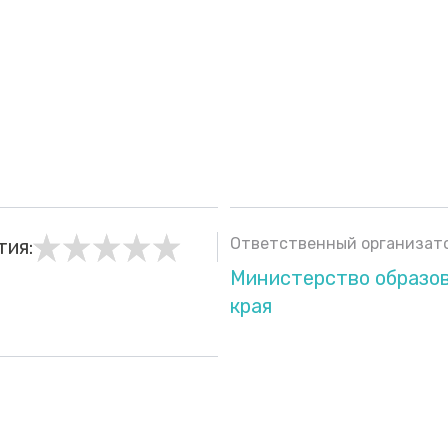
Ответственный организато
тия:
Министерство образо
края