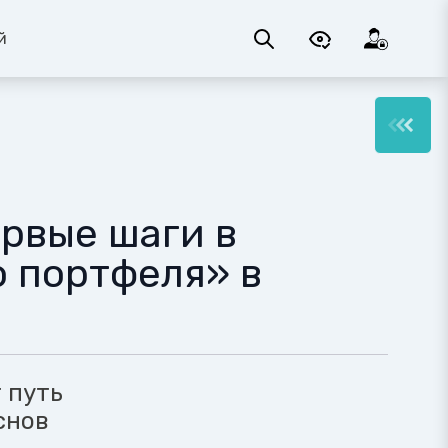
й
рвые шаги в
о портфеля» в
 путь
снов