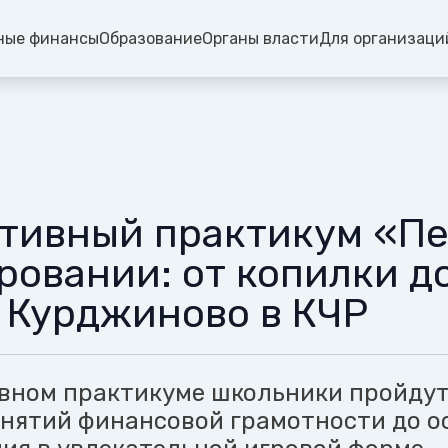
ные финансы
Образование
Органы власти
Для организаци
тивный практикум «Пе
ровании: от копилки д
. Курджиново в КЧР
вном практикуме школьники пройдут
онятий финансовой грамотности до о