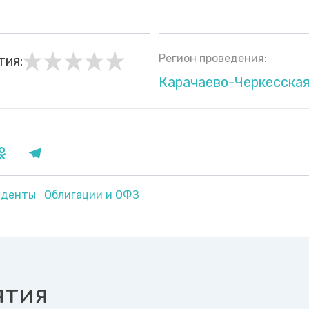
Регион проведения:
тия:
Карачаево-Черкесская
уденты
Облигации и ОФЗ
ятия