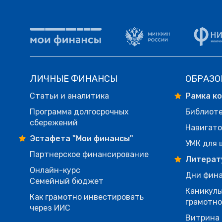
ЛИЧНЫЕ ФИНАНСЫ
ОБРАЗО
Статьи и аналитика
Рамка к
Программа долгосрочных
Библиот
сбережений
Навигато
Эстафета "Мои финансы"
УМК для 
Партнерское финансирование
Литерат
Онлайн-курс
Дни фина
Семейный бюджет
Каникулы
Как грамотно инвестировать
грамотн
через ИИС
Витрина 