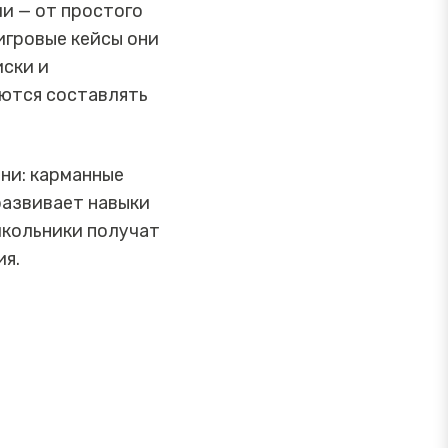
и — от простого
игровые кейсы они
иски и
ются составлять
ни: карманные
развивает навыки
школьники получат
ия.