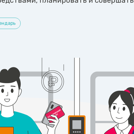
едствами, планировать и совершать
ендарь