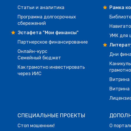
Статьи и аналитика
Рамка к
Программа долгосрочных
Библиот
сбережений
Навигато
Эстафета "Мои финансы"
УМК для 
Партнерское финансирование
Литерат
Онлайн-курс
Дни фина
Семейный бюджет
Каникулы
Как грамотно инвестировать
грамотн
через ИИС
Витрина 
Витрина 
Лицензи
СПЕЦИАЛЬНЫЕ ПРОЕКТЫ
ДОПОЛ
Стоп мошенник!
О портал