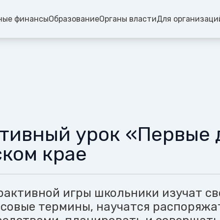
ные финансы
Образование
Органы власти
Для организаци
тивный урок «Первые 
ком крае
рактивной игры школьники изучат св
совые термины, научатся распоряжа