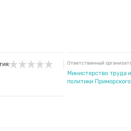
Ответственный организато
тия:
Министерство труда и
политики Приморского