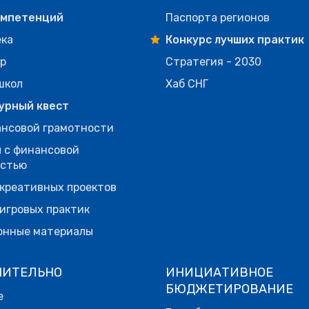
омпетенций
Паспорта регионов
ека
Конкурс лучших практик
р
Стратегия - 2030
школ
Хаб СНГ
урный квест
нсовой грамотности
 с финансовой
остью
креативных проектов
игровых практик
онные материалы
НИТЕЛЬНО
ИНИЦИАТИВНОЕ
БЮДЖЕТИРОВАНИЕ
е