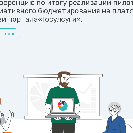
ференцию по итогу реализации пило
иативного бюджетирования на плат
зи портала«Госулсуги».
ендарь