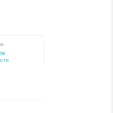
р:
ов
асти