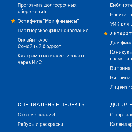
Программа долгосрочных
Библиот
сбережений
Навигато
Эстафета "Мои финансы"
УМК для 
Партнерское финансирование
Литерат
Онлайн-курс
Дни фина
Семейный бюджет
Каникулы
Как грамотно инвестировать
грамотн
через ИИС
Витрина 
Витрина 
Лицензи
СПЕЦИАЛЬНЫЕ ПРОЕКТЫ
ДОПОЛ
Стоп мошенник!
О портал
Ребусы и раскраски
Календа