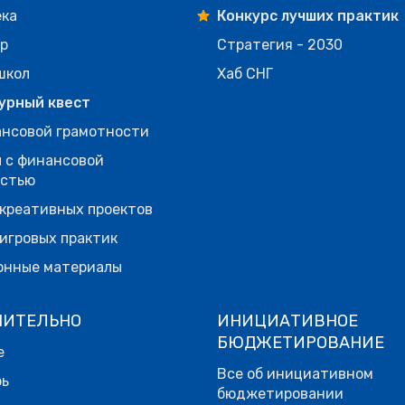
ека
Конкурс лучших практик
р
Стратегия - 2030
школ
Хаб СНГ
урный квест
нсовой грамотности
 с финансовой
остью
креативных проектов
игровых практик
онные материалы
НИТЕЛЬНО
ИНИЦИАТИВНОЕ
БЮДЖЕТИРОВАНИЕ
е
Все об инициативном
рь
бюджетировании