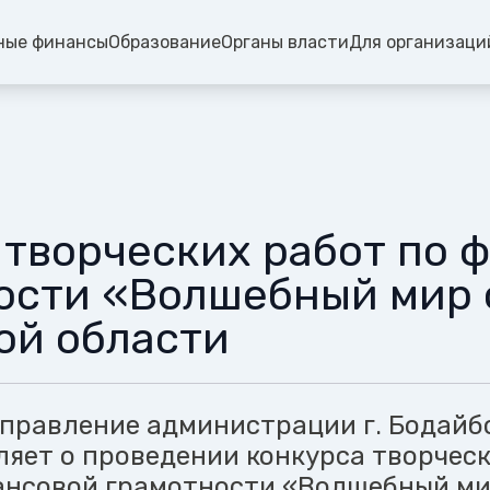
ные финансы
Образование
Органы власти
Для организаци
 творческих работ по 
ости «Волшебный мир 
ой области
правление администрации г. Бодайб
ляет о проведении конкурса творчес
ансовой грамотности «Волшебный м