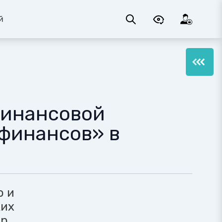
й
финансовой
финансов» в
о и
ких
ир