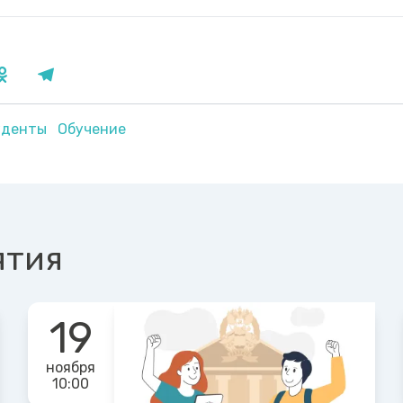
уденты
Обучение
ятия
19
ноября
10:00