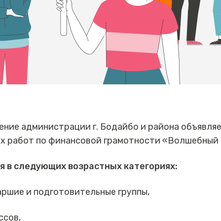
ние администрации г. Бодайбо и района объявля
их работ по финансовой грамотности «Волшебный 
я в следующих возрастных категориях:
аршие и подготовительные группы,
ссов,