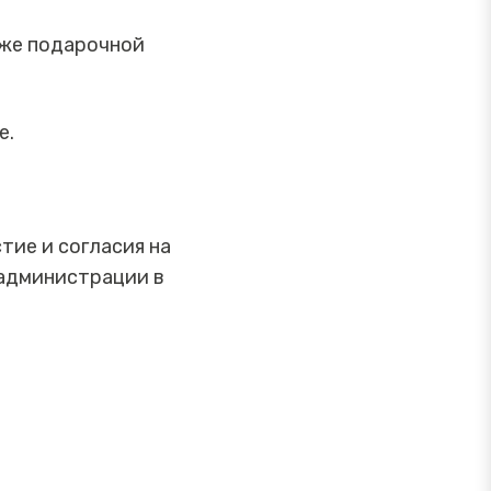
кже подарочной
е.
тие и согласия на
 администрации в