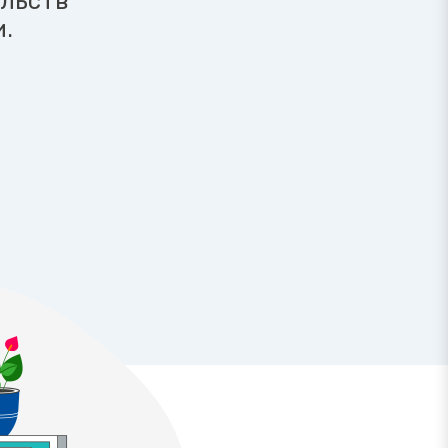
ельств
.