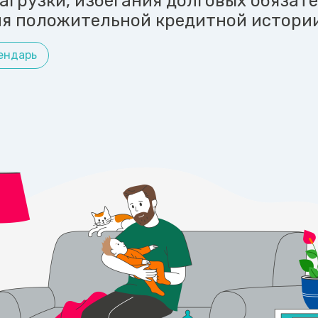
агрузки, избегания долговых обязат
я положительной кредитной истории
ендарь