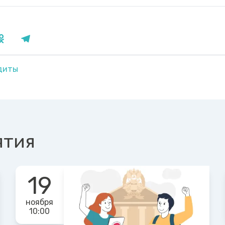
диты
ятия
19
ноября
10:00