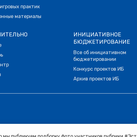
игровых практик
онные материалы
НИТЕЛЬНО
ИНИЦИАТИВНОЕ
БЮДЖЕТИРОВАНИЕ
е
Все об инициативном
рь
бюджетировании
ентр
Конкурс проектов ИБ
ы
Архив проектов ИБ
 мы публикуем подборку фото участников рубрики #ЭстафетаМ