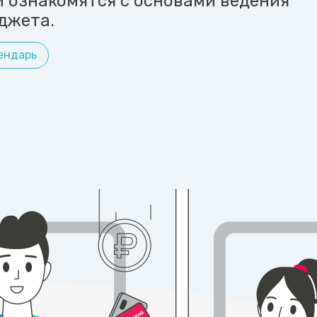
и ознакомятся с основами ведения
джета.
ендарь