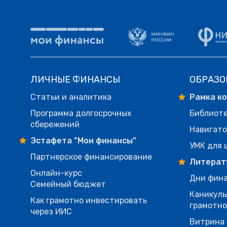
ЛИЧНЫЕ ФИНАНСЫ
ОБРАЗО
Статьи и аналитика
Рамка к
Программа долгосрочных
Библиот
сбережений
Навигато
Эстафета "Мои финансы"
УМК для 
Партнерское финансирование
Литерат
Онлайн-курс
Дни фина
Семейный бюджет
Каникулы
Как грамотно инвестировать
грамотн
через ИИС
Витрина 