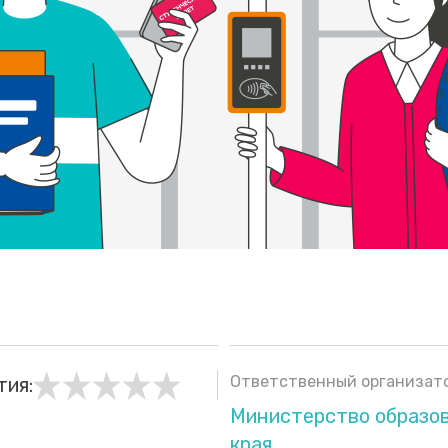
Ответственный организато
тия:
Министерство образо
края