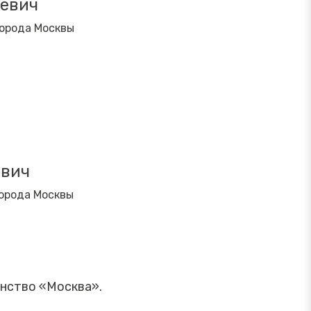
ьевич
города Москвы
евич
орода Москвы
анство «Москва».