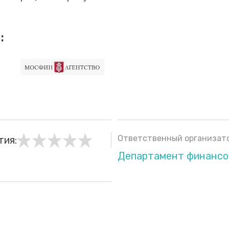
:
Ответственный организато
тия:
Департамент финансо