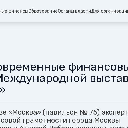
ные финансы
Образование
Органы власти
Для организаци
овременные финансовы
Международной выста
»
ве «Москва» (павильон № 75) экспер
совой грамотности города Москвы