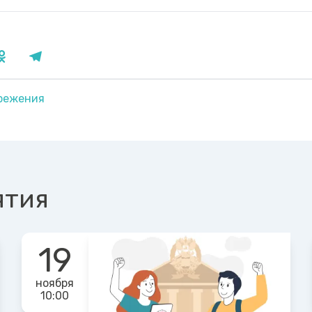
режения
ятия
19
ноября
10:00