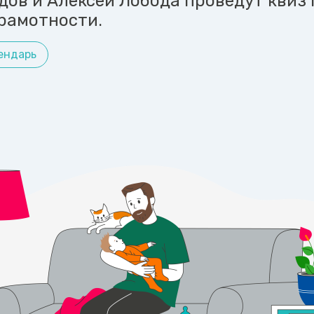
дов и Алексей Лобода проведут квиз 
рамотности.
ендарь