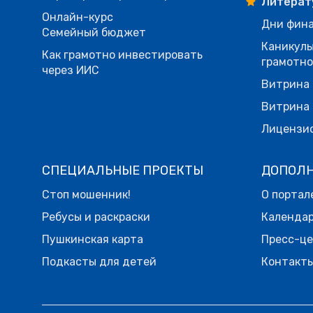
Литерат
Онлайн-курс
Дни фина
Семейный бюджет
Каникулы
Как грамотно инвестировать
грамотн
через ИИС
Витрина 
Витрина 
Лицензи
СПЕЦИАЛЬНЫЕ ПРОЕКТЫ
ДОПОЛ
Стоп мошенник!
О портал
Ребусы и раскраски
Календа
Пушкинская карта
Пресс-ц
Подкасты для детей
Контакт