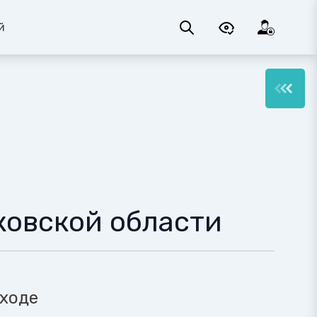
й
ковской области
а
 ходе