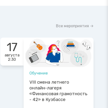
Все мероприятия →
17
августа
2:30
Обучение
VIII смена летнего
онлайн-лагеря
«Финансовая грамотность
- 42» в Кузбассе