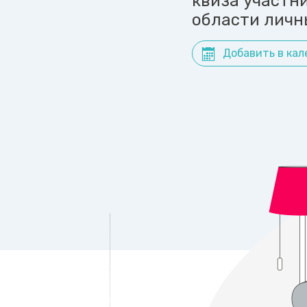
квиза участн
области личн
Добавить в кал