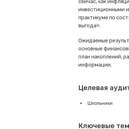
сейчас, как инфляц
инвестиционными и
практикуме по сост
выгода».
Ожидаемые результа
основные финансовы
план накоплений, 
информации.
Целевая ауди
Школьники
Ключевые те