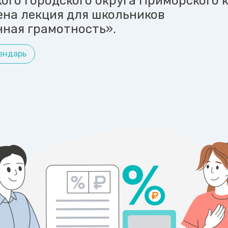
ого городского округа Приморского 
ена лекция для школьников
ная грамотность».
ендарь