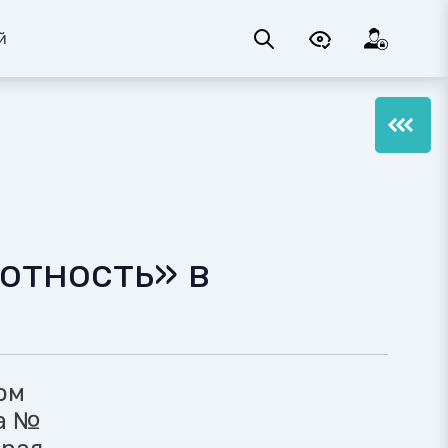
й
отность» в
ом
а №