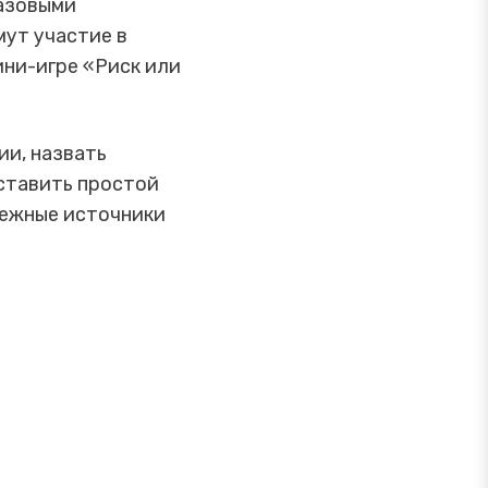
базовыми
ут участие в
ини-игре «Риск или
ии, назвать
ставить простой
дежные источники