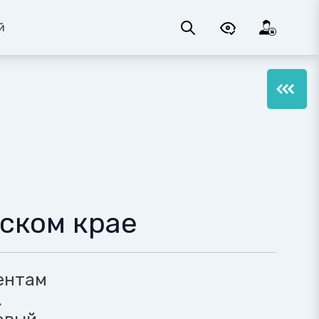
й
ском крае
ентам
.