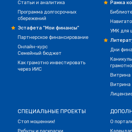
Статьи и аналитика
Рамка к
Программа долгосрочных
Библиот
сбережений
Навигато
Эстафета "Мои финансы"
УМК для 
Партнерское финансирование
Литерат
Онлайн-курс
Дни фина
Семейный бюджет
Каникулы
Как грамотно инвестировать
грамотн
через ИИС
Витрина 
Витрина 
Лицензи
СПЕЦИАЛЬНЫЕ ПРОЕКТЫ
ДОПОЛ
Стоп мошенник!
О портал
Ребусы и раскраски
Календа