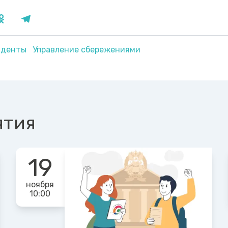
уденты
Управление сбережениями
ятия
19
ноября
10:00