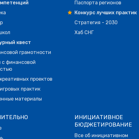
омпетенций
Паспорта регионов
ека
Конкурс лучших практик
р
Стратегия - 2030
школ
Хаб СНГ
урный квест
нсовой грамотности
 с финансовой
остью
креативных проектов
игровых практик
онные материалы
НИТЕЛЬНО
ИНИЦИАТИВНОЕ
БЮДЖЕТИРОВАНИЕ
е
Все об инициативном
рь