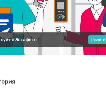
вует в Эстафете
Перейти
тория