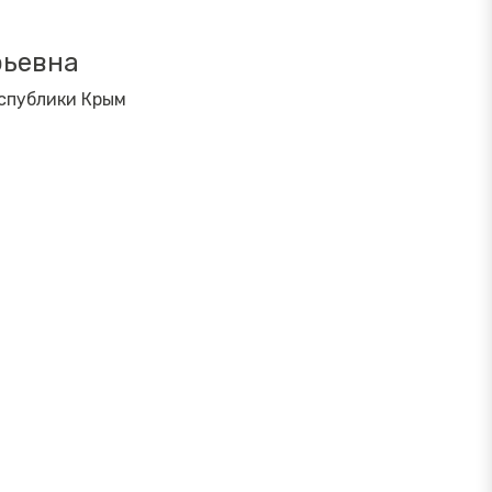
рьевна
спублики Крым