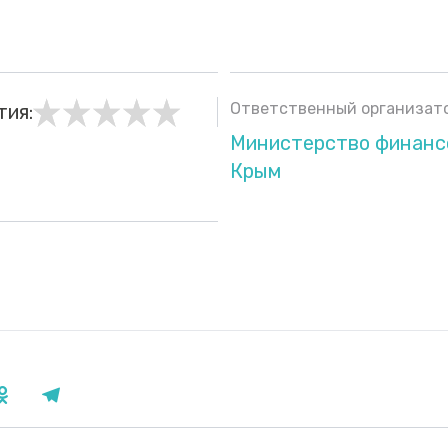
Ответственный организато
тия:
Министерство финанс
Крым