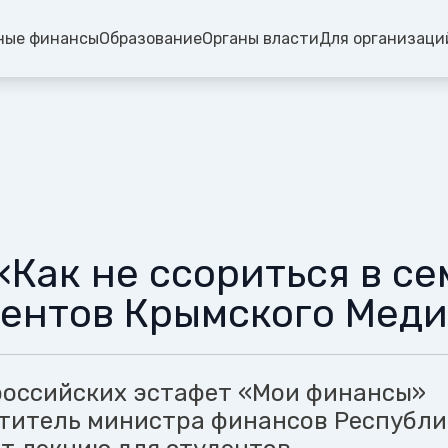
ные финансы
Образование
Органы власти
Для организаци
Как не ссориться в се
дентов Крымского Мед
российских эстафет «Мои финансы»
титель министра финансов Республи