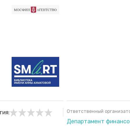
Ответственный организато
тия:
Департамент финансо