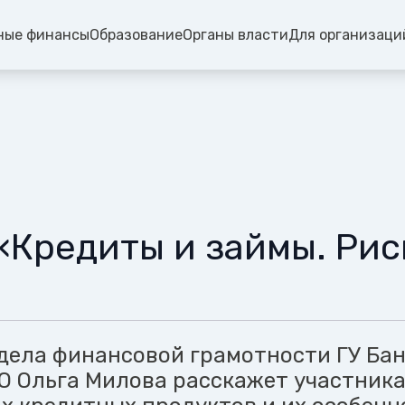
ные финансы
Образование
Органы власти
Для организаци
«Кредиты и займы. Рис
дела финансовой грамотности ГУ Ба
О Ольга Милова расскажет участник