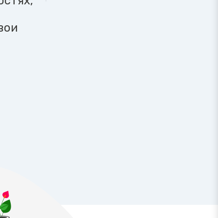
остях,
вои