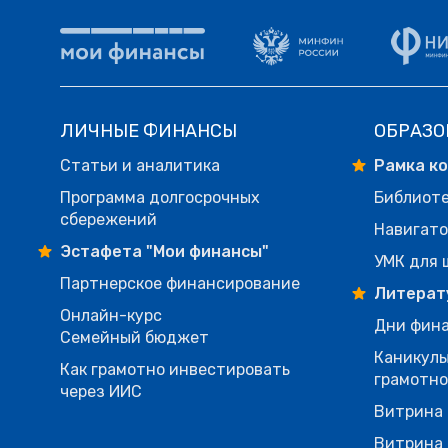
ЛИЧНЫЕ ФИНАНСЫ
ОБРАЗО
Статьи и аналитика
Рамка к
Программа долгосрочных
Библиот
сбережений
Навигато
Эстафета "Мои финансы"
УМК для 
Партнерское финансирование
Литерат
Онлайн-курс
Дни фина
Семейный бюджет
Каникулы
Как грамотно инвестировать
грамотн
через ИИС
Витрина 
Витрина 