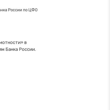
анка России по ЦФО
амотности» в
ям Банка России.