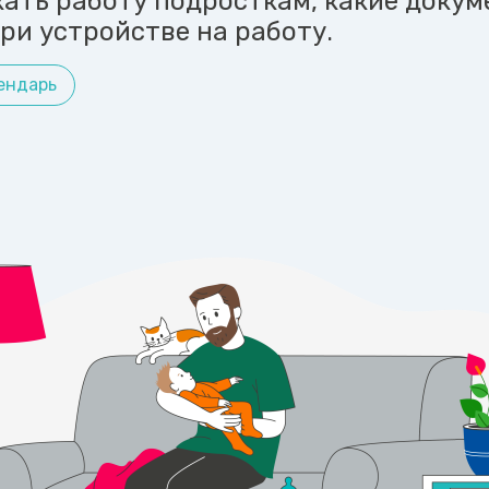
кать работу подросткам, какие доку
ри устройстве на работу.
ендарь