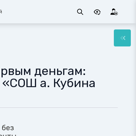
й
ервым деньгам:
 «СОШ а. Кубина
 без