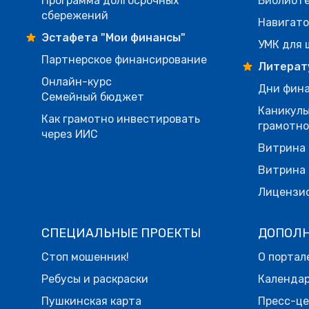
Программа долгосрочных
Библиот
сбережений
Навигато
Эстафета "Мои финансы"
УМК для 
Партнерское финансирование
Литерат
Онлайн-курс
Дни фина
Семейный бюджет
Каникулы
Как грамотно инвестировать
грамотн
через ИИС
Витрина 
Витрина 
Лицензи
СПЕЦИАЛЬНЫЕ ПРОЕКТЫ
ДОПОЛ
Стоп мошенник!
О портал
Ребусы и раскраски
Календа
Пушкинская карта
Пресс-ц