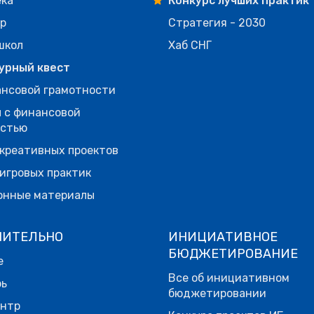
ека
Конкурс лучших практик
р
Стратегия - 2030
школ
Хаб СНГ
урный квест
нсовой грамотности
 с финансовой
остью
креативных проектов
игровых практик
онные материалы
НИТЕЛЬНО
ИНИЦИАТИВНОЕ
БЮДЖЕТИРОВАНИЕ
е
Все об инициативном
рь
бюджетировании
ентр