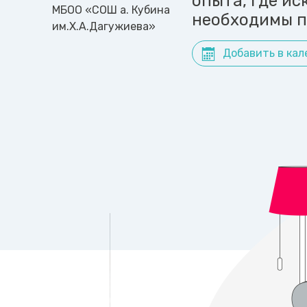
опыта, где ис
МБОО «СОШ а. Кубина
необходимы п
им.Х.А.Дагужиева»
Добавить в кал