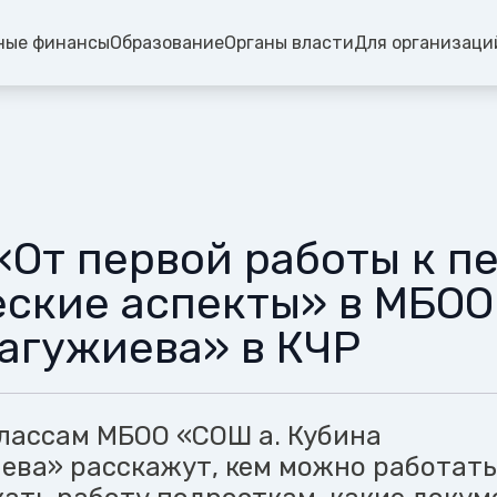
ные финансы
Образование
Органы власти
Для организаци
«От первой работы к п
ские аспекты» в МБОО
Дагужиева» в КЧР
классам МБОО «СОШ а. Кубина
иева» расскажут, кем можно работать