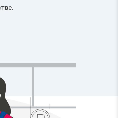
н
тве.