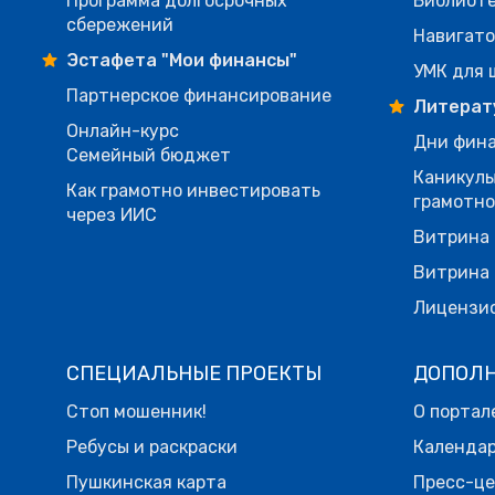
Программа долгосрочных
Библиот
сбережений
Навигато
Эстафета "Мои финансы"
УМК для 
Партнерское финансирование
Литерат
Онлайн-курс
Дни фина
Семейный бюджет
Каникулы
Как грамотно инвестировать
грамотн
через ИИС
Витрина 
Витрина 
Лицензи
СПЕЦИАЛЬНЫЕ ПРОЕКТЫ
ДОПОЛ
Стоп мошенник!
О портал
Ребусы и раскраски
Календа
Пушкинская карта
Пресс-ц