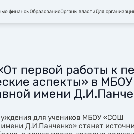
ные финансы
Образование
Органы власти
Для организаци
«От первой работы к п
ские аспекты» в МБО
авной имени Д.И.Панче
суждения для учеников МБОУ «СОШ
 имени Д.И.Панченко» станет источн