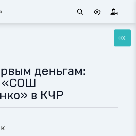
й
ервым деньгам:
У «СОШ
нко» в КЧР
ик