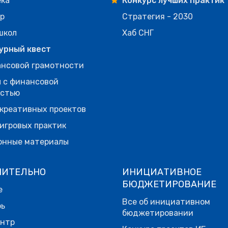
ека
Конкурс лучших практик
р
Стратегия - 2030
школ
Хаб СНГ
урный квест
нсовой грамотности
 с финансовой
остью
креативных проектов
игровых практик
онные материалы
НИТЕЛЬНО
ИНИЦИАТИВНОЕ
БЮДЖЕТИРОВАНИЕ
е
Все об инициативном
рь
бюджетировании
ентр