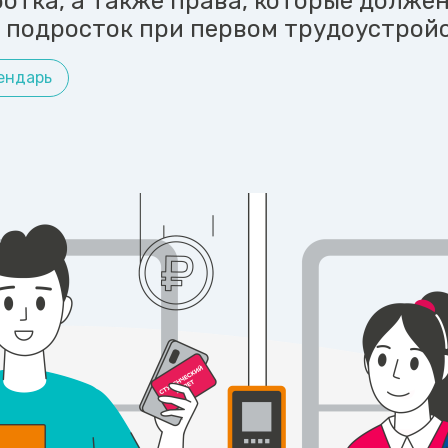
отка, а также права, которые долже
 подросток при первом трудоустройс
ендарь