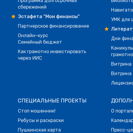
Программа долгосрочных
Библиот
сбережений
Навигато
Эстафета "Мои финансы"
УМК для 
Партнерское финансирование
Литерат
Онлайн-курс
Дни фина
Семейный бюджет
Каникулы
Как грамотно инвестировать
грамотн
через ИИС
Витрина 
Витрина 
Лицензи
СПЕЦИАЛЬНЫЕ ПРОЕКТЫ
ДОПОЛ
Стоп мошенник!
О портал
Ребусы и раскраски
Календа
Пушкинская карта
Пресс-ц