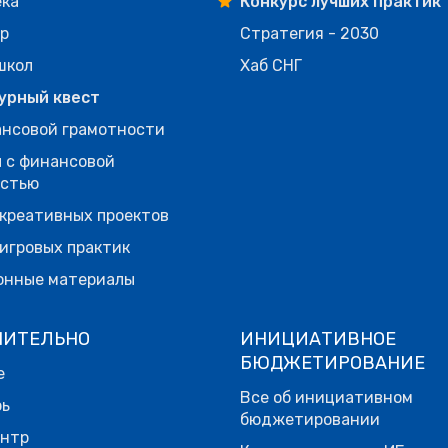
ека
Конкурс лучших практик
р
Стратегия - 2030
школ
Хаб СНГ
урный квест
нсовой грамотности
 с финансовой
остью
креативных проектов
игровых практик
онные материалы
НИТЕЛЬНО
ИНИЦИАТИВНОЕ
БЮДЖЕТИРОВАНИЕ
е
Все об инициативном
рь
бюджетировании
ентр