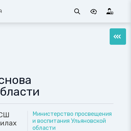
й
снова
области
Министерство просвещения
 СШ
и воспитания Ульяновской
вилах
области