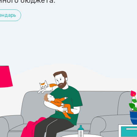
йного бюджета.
ендарь