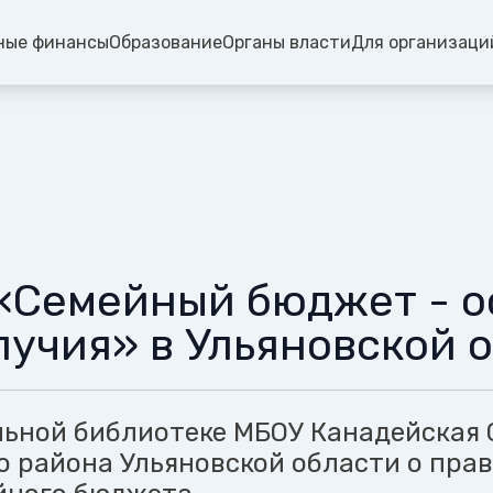
ные финансы
Образование
Органы власти
Для организаци
«Семейный бюджет - о
лучия» в Ульяновской 
льной библиотеке МБОУ Канадейская
о района Ульяновской области о пра