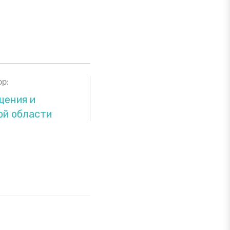
р:
щения и
ой области