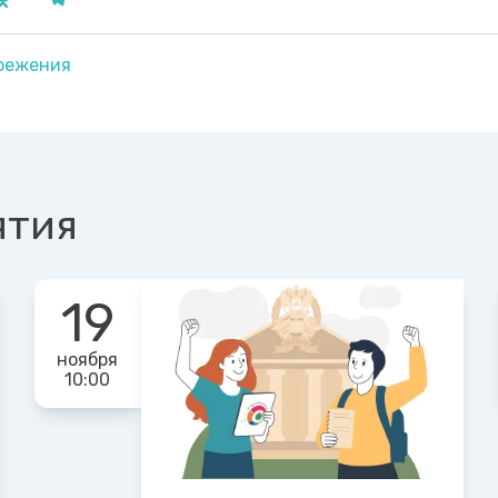
режения
ятия
19
ноября
10:00