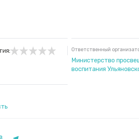
Ответственный организато
тия:
Министерство просве
воспитания Ульяновск
сть