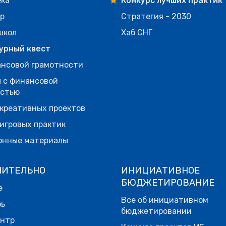
ека
Конкурс лучших практик
р
Стратегия - 2030
школ
Хаб СНГ
урный квест
нсовой грамотности
 с финансовой
остью
креативных проектов
игровых практик
онные материалы
НИТЕЛЬНО
ИНИЦИАТИВНОЕ
БЮДЖЕТИРОВАНИЕ
е
Все об инициативном
рь
бюджетировании
ентр