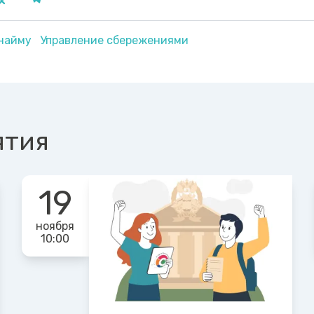
 найму
Управление сбережениями
ятия
19
ноября
10:00