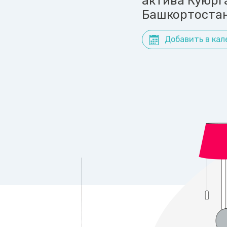
актива Куюрг
Башкортоста
Добавить в кал