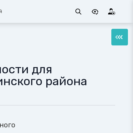
й
ости для
инского района
т
ного