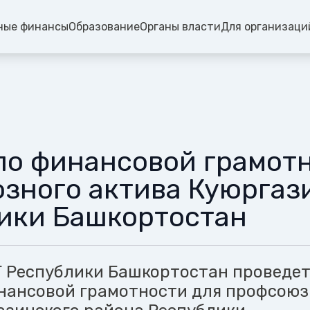
ные финансы
Образование
Органы власти
Для организаци
по финансовой грамотн
зного актива Куюргаз
ики Башкортостан
 Республики Башкортостан проведе
нансовой грамотности для профсоюз