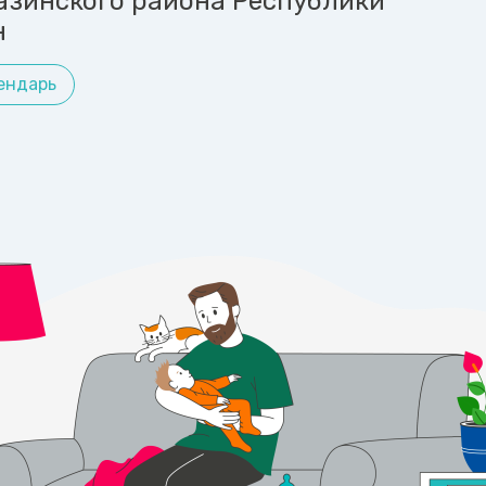
азинского района Республики
н
ендарь