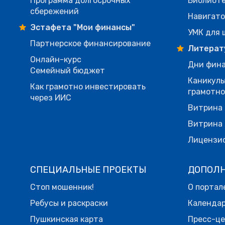
Программа долгосрочных
Библиот
сбережений
Навигато
Эстафета "Мои финансы"
УМК для 
Партнерское финансирование
Литерат
Онлайн-курс
Дни фина
Семейный бюджет
Каникулы
Как грамотно инвестировать
грамотн
через ИИС
Витрина 
Витрина 
Лицензи
СПЕЦИАЛЬНЫЕ ПРОЕКТЫ
ДОПОЛ
Стоп мошенник!
О портал
Ребусы и раскраски
Календа
Пушкинская карта
Пресс-ц