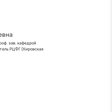
евна
роф. зав. кафедрой
тель РЦФГ (Кировская