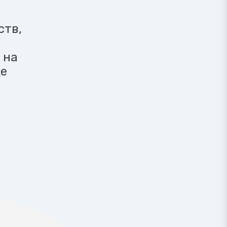
ств,
 на
це