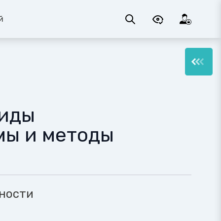
й
виды
мы и методы
ности