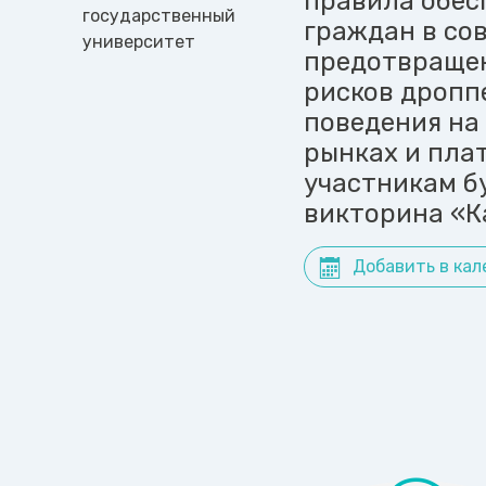
правила обес
государственный
граждан в со
университет
предотвраще
рисков дропп
поведения на
рынках и пла
участникам б
викторина «К
Добавить в кал