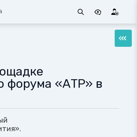
й
лощадке
о форума «АТР» в
ый
ития».