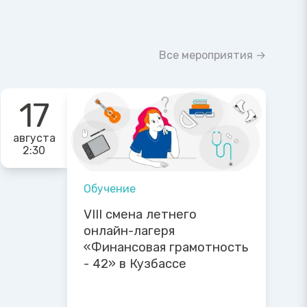
Все мероприятия →
17
августа
2:30
Обучение
VIII смена летнего
онлайн-лагеря
«Финансовая грамотность
- 42» в Кузбассе