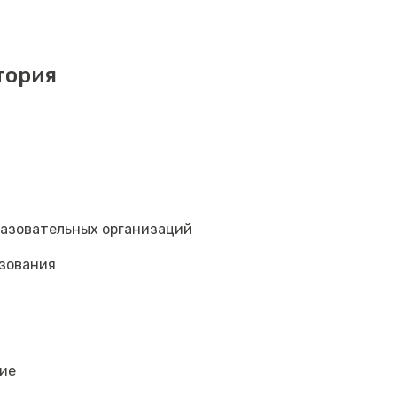
тория
разовательных организаций
зования
ие