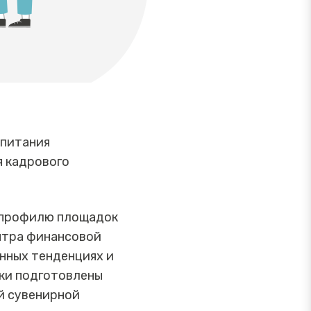
спитания
я кадрового
о профилю площадок
ентра финансовой
нных тенденциях и
ки подготовлены
й сувенирной