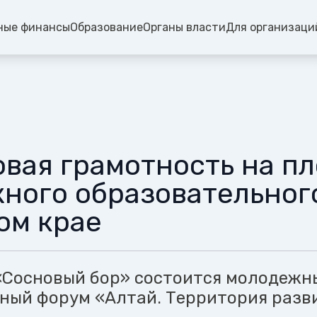
ные финансы
Образование
Органы власти
Для организаци
вая грамотность на п
ного образовательног
ом крае
«Сосновый бор» состоится молодежн
ный форум «Алтай. Территория разв