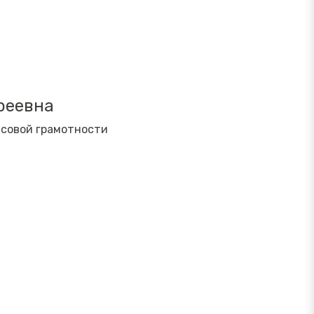
реевна
нсовой грамотности