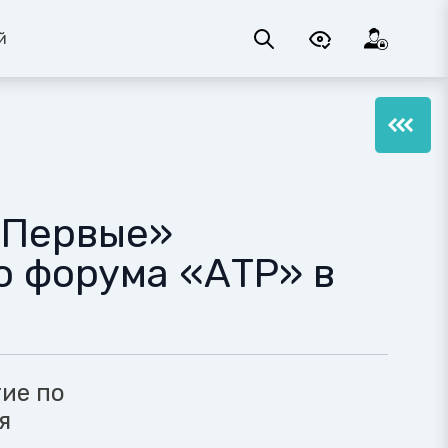
й
МПервые»
о форума «АТР» в
ие по
я