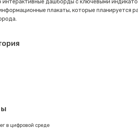
о интерактивные дашборды с ключевыми индикат
 информационные плакаты, которые планируется р
орода.
тория
мы
ег в цифровой среде