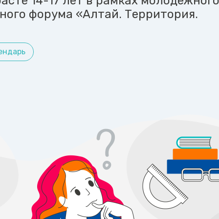
асте 14-17 лет в рамках молодежног
ного форума «Алтай. Территория.
ендарь