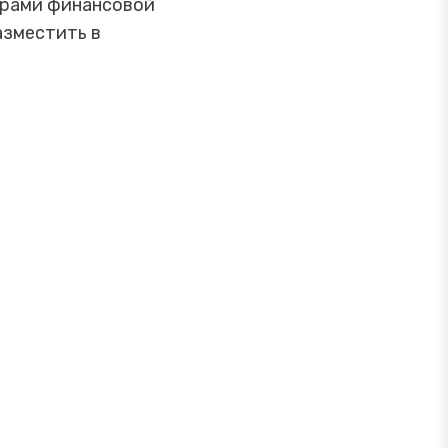
орами финансовой
азместить в