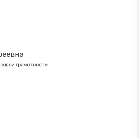
реевна
нсовой грамотности