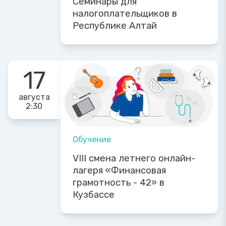
Семинары для
налогоплательщиков в
Республике Алтай
17
августа
2:30
Обучение
VIII смена летнего онлайн-
лагеря «Финансовая
грамотность - 42» в
Кузбассе