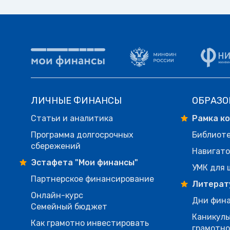
ЛИЧНЫЕ ФИНАНСЫ
ОБРАЗО
Статьи и аналитика
Рамка к
Программа долгосрочных
Библиот
сбережений
Навигато
Эстафета "Мои финансы"
УМК для 
Партнерское финансирование
Литерат
Онлайн-курс
Дни фина
Семейный бюджет
Каникулы
Как грамотно инвестировать
грамотн