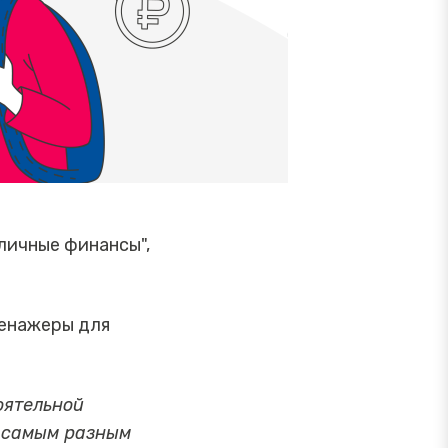
личные финансы",
ренажеры для
оятельной
о самым разным