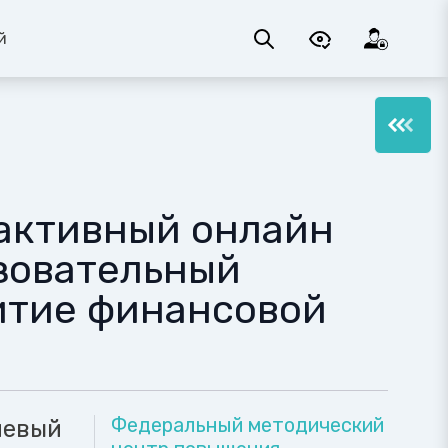
й
активный онлайн
зовательный
итие финансовой
Федеральный методический
иевый