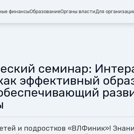
ные финансы
Образование
Органы власти
Для организаци
еский семинар: Интер
как эффективный обра
 обеспечивающий разв
ы
етей и подростков «ВЛФиник»! Знан