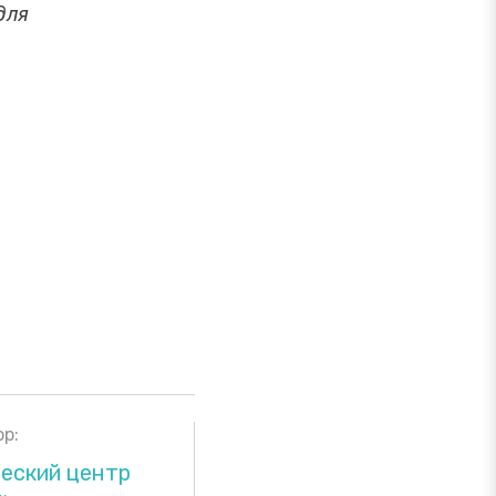
для
р:
еский центр