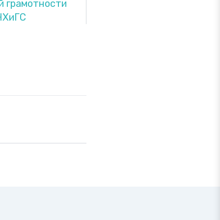
й грамотности
НХиГС