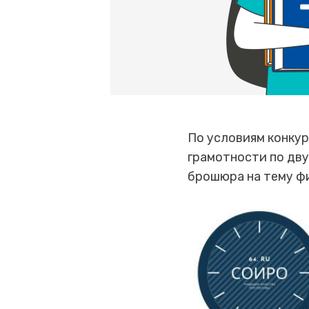
По условиям конку
грамотности по дву
брошюра на тему ф