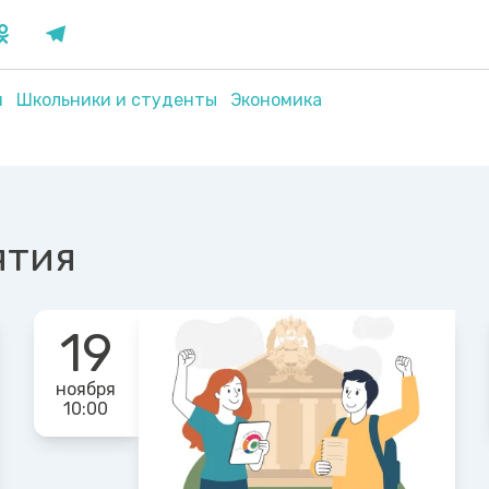
я
Школьники и студенты
Экономика
ятия
19
ноября
10:00