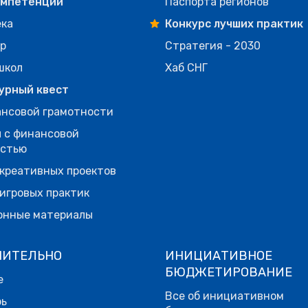
омпетенций
Паспорта регионов
ека
Конкурс лучших практик
р
Стратегия - 2030
школ
Хаб СНГ
урный квест
нсовой грамотности
 с финансовой
остью
креативных проектов
игровых практик
онные материалы
НИТЕЛЬНО
ИНИЦИАТИВНОЕ
БЮДЖЕТИРОВАНИЕ
е
Все об инициативном
рь