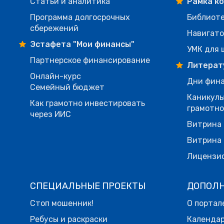
Статьи и аналитика
Рамка к
Программа долгосрочных
Библиот
сбережений
Навигато
Эстафета "Мои финансы"
УМК для 
Партнерское финансирование
Литерат
Онлайн-курс
Дни фина
Семейный бюджет
Каникулы
Как грамотно инвестировать
грамотн
через ИИС
Витрина 
Витрина 
Лицензи
СПЕЦИАЛЬНЫЕ ПРОЕКТЫ
ДОПОЛ
Стоп мошенник!
О портал
Ребусы и раскраски
Календа