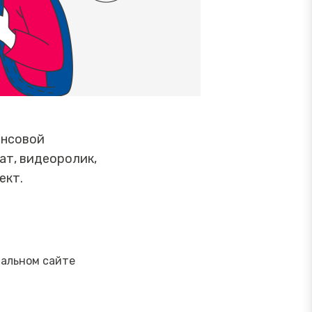
ансовой
ат, видеоролик,
ект.
иальном сайте