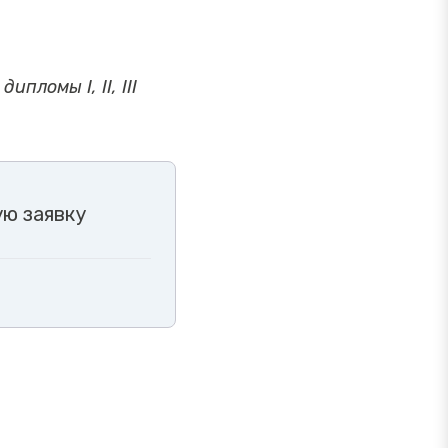
ломы I, II, III
ую заявку