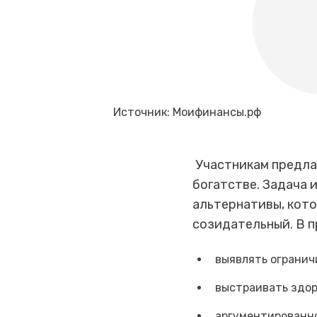
Источник: Моифинансы.рф
Участникам предлаг
богатстве. Задача 
альтернативы, кото
созидательный. В п
выявлять огранич
выстраивать здор
аргументированно