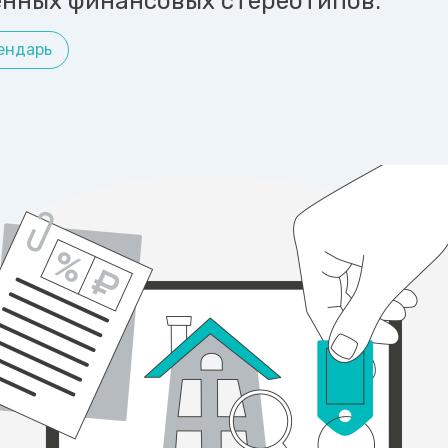
нных финансовых стереотипов.
ендарь