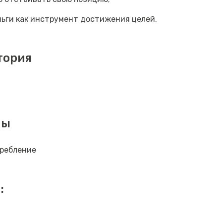
ьги как инструмент достижения целей.
тория
мы
требление
: