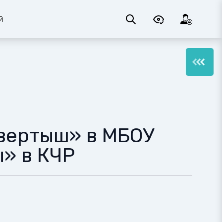
й
вертыш» в МБОУ
ы» в КЧР