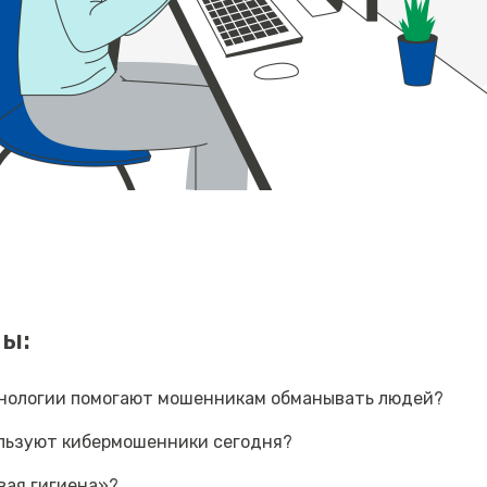
ы:
хнологии помогают мошенникам обманывать людей?
ользуют кибермошенники сегодня?
вая гигиена»?