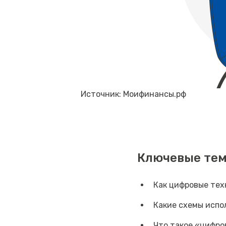
Источник: Моифинансы.рф
Ключевые тем
Как цифровые те
Какие схемы исп
Что такое «цифро