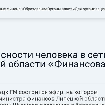
ные финансы
Образование
Органы власти
Для организаци
асности человека в сет
й области «Финансовая
ецк.FM состоится эфир, на котором
министра финансов Липецкой област