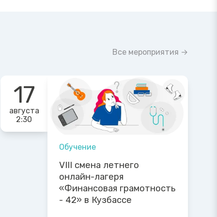
Все мероприятия →
17
августа
2:30
Обучение
VIII смена летнего
онлайн-лагеря
«Финансовая грамотность
- 42» в Кузбассе