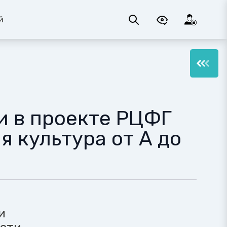
й
и в проекте РЦФГ
 культура от А до
и