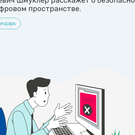
евич Шмуклер расскажет о безопасн
ифровом пространстве.
ендарь