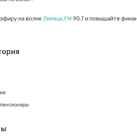
 эфиру на волне
Липецк.FM
90.7 и повышайте фина
тория
ие
пенсионеры
мы