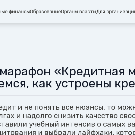
ные финансы
Образование
Органы власти
Для организаци
марафон «Кредитная м
емся, как устроены кр
едит и не понять все нюансы, то мож
лгах и надолго снизить качество сво
ставили учебный интенсив о самых в
дитования и выбрали лайфхаки, кото