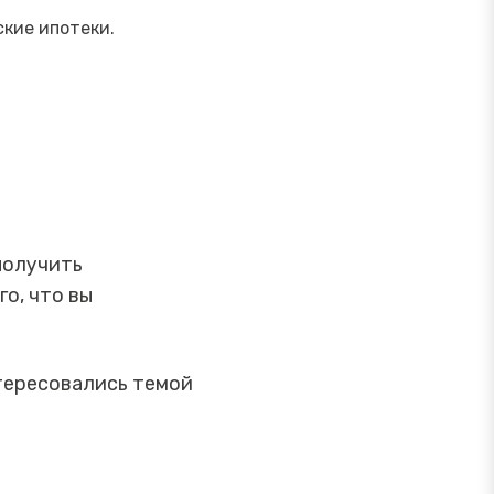
ские ипотеки.
получить
о, что вы
тересовались темой