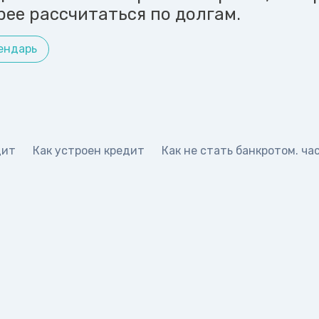
рее рассчитаться по долгам.
ендарь
дит
Как устроен кредит
Как не стать банкротом. час