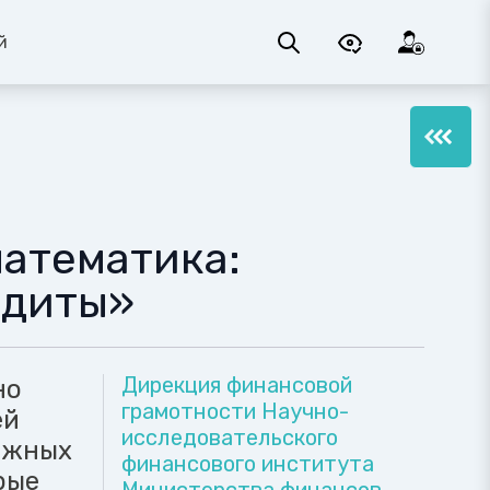
й
атематика:
едиты»
Дирекция финансовой
но
грамотности Научно-
ей
исследовательского
ажных
финансового института
рые