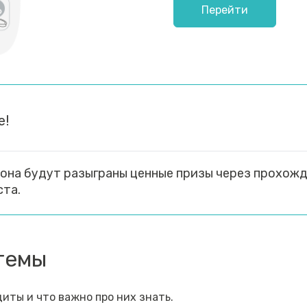
Перейти
е!
она будут разыграны ценные призы через прохож
ста.
темы
иты и что важно про них знать.