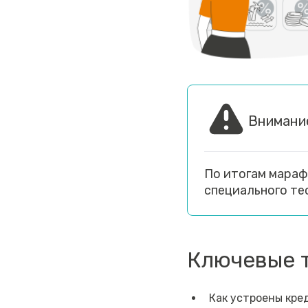
Внимани
По итогам мараф
специального те
Ключевые 
Как устроены кред