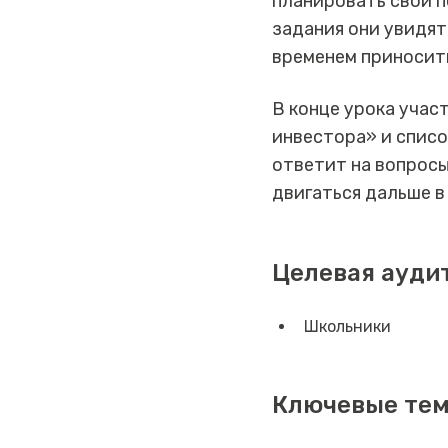
планировать свои п
задания они увидят
временем приносит
В конце урока учас
инвестора» и списо
ответит на вопросы
двигаться дальше в
Целевая ауди
Школьники
Ключевые те