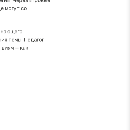
гии. Через игровые
е могут со
чинающего
ия темы. Педагог
виям — как