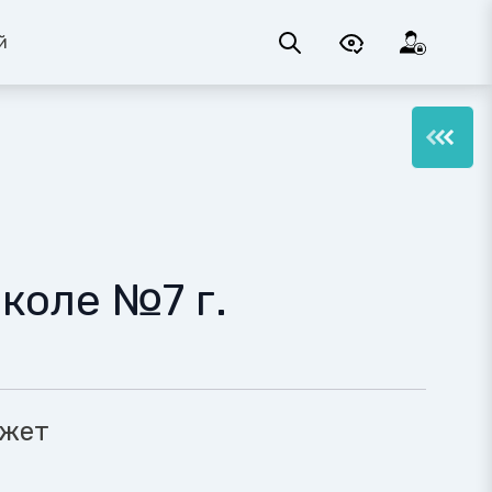
й
коле №7 г.
ожет