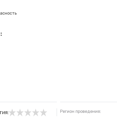
пасность
:
Регион проведения:
тия: