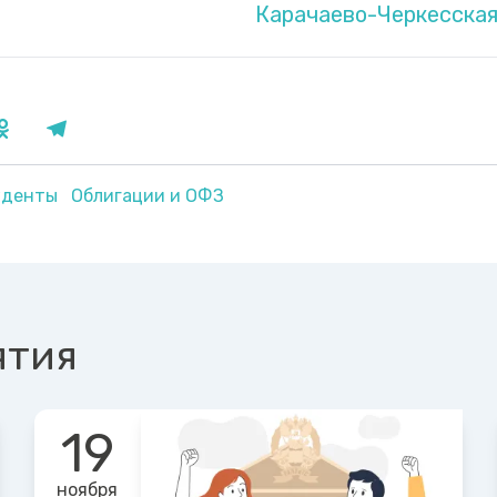
Карачаево-Черкесская
уденты
Облигации и ОФЗ
ятия
19
ноября