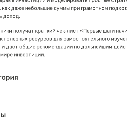
ервые инвестиции и моделировать простые страте
, как даже небольшие суммы при грамотном подход
ь доход.
тники получат краткий чек‑лист «Первые шаги на
к полезных ресурсов для самостоятельного изучен
 и даст общие рекомендации по дальнейшим дейст
 мире инвестиций.
тория
мы