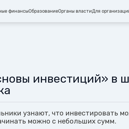
ные финансы
Образование
Органы власти
Для организаци
сновы инвестиций» в ш
ка
льники узнают, что инвестировать м
ачинать можно с небольших сумм.