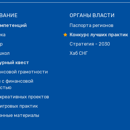
ВАНИЕ
ОРГАНЫ ВЛАСТИ
омпетенций
Паспорта регионов
ека
Конкурс лучших практик
р
Стратегия - 2030
школ
Хаб СНГ
урный квест
нсовой грамотности
 с финансовой
остью
креативных проектов
игровых практик
онные материалы