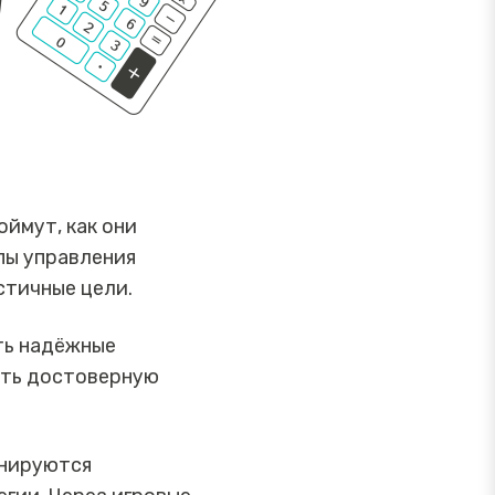
ймут, как они
пы управления
стичные цели.
ть надёжные
ать достоверную
енируются