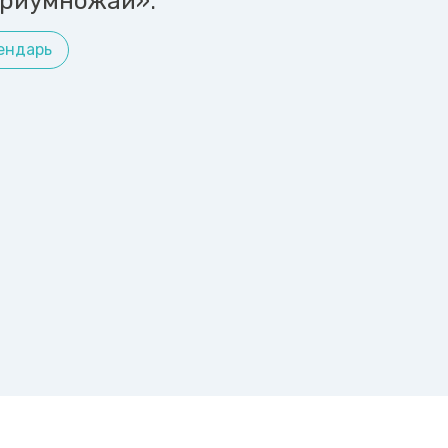
приумножай».
ендарь