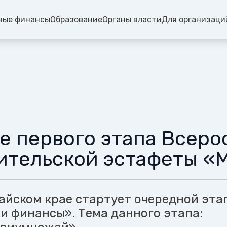
ные финансы
Образование
Органы власти
Для организаци
е первого этапа Всеро
ительской эстафеты «
тайском крае стартует очередной эта
и финансы». Тема данного этапа: