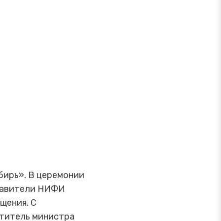
бирь». В церемонии
ставители НИФИ
щения. С
ститель министра