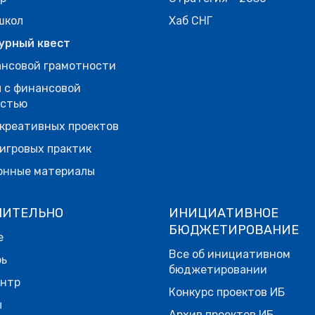
школ
Хаб СНГ
урный квест
нсовой грамотности
 с финансовой
остью
креативных проектов
игровых практик
онные материалы
НИТЕЛЬНО
ИНИЦИАТИВНОЕ
БЮДЖЕТИРОВАНИЕ
е
Все об инициативном
рь
бюджетировании
ентр
Конкурс проектов ИБ
ы
Архив проектов ИБ