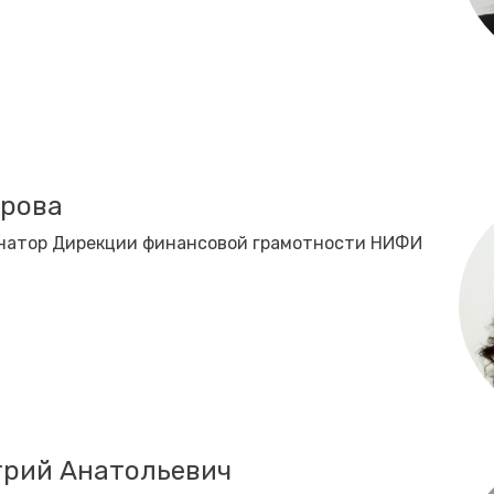
брова
натор Дирекции финансовой грамотности НИФИ
трий Анатольевич