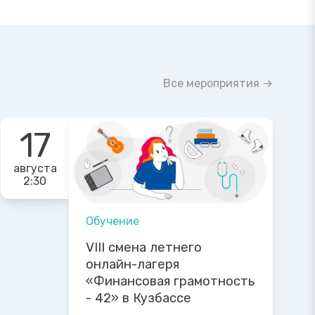
Все мероприятия →
17
августа
2:30
Обучение
VIII смена летнего
онлайн-лагеря
«Финансовая грамотность
- 42» в Кузбассе