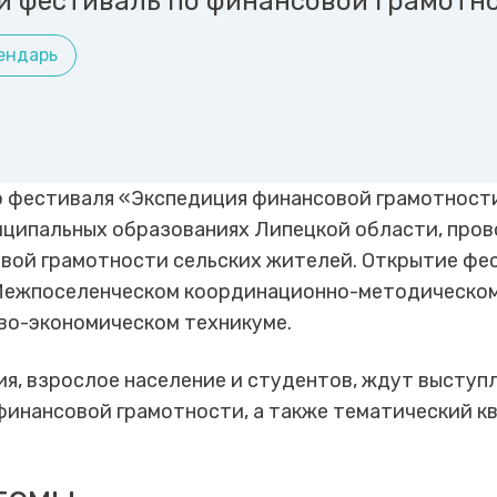
 фестиваль по финансовой грамотно
ендарь
о фестиваля «Экспедиция финансовой грамотност
иципальных образованиях Липецкой области, пров
вой грамотности сельских жителей. Открытие фе
 Межпоселенческом координационно-методическом
во-экономическом техникуме.
я, взрослое население и студентов, ждут выступ
финансовой грамотности, а также тематический кв