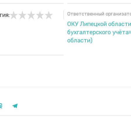
Ответственный организато
тия:
ОКУ Липецкой област
бухгалтерского учёта
области)