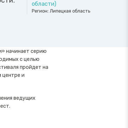
сти.
области)
Регион:
Липецкая область
и» начинает серию
одимых с целью
стиваля пройдет на
 центре и
ления ведущих
ест.